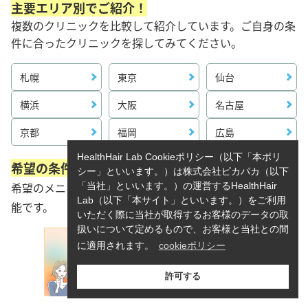
主要エリア別でご紹介！
複数のクリニックを比較して紹介しています。ご自身の条
件に合ったクリニックを探してみてください。
札幌
東京
仙台
横浜
大阪
名古屋
京都
福岡
広島
HealthHair Lab Cookieポリシー（以下「本ポリ
希望の条件を指定して検索
シー」といいます。）は株式会社ピカパカ（以下
希望のメニューや、主要エリア以外のクリニック検索も可
「当社」といいます。）の運営するHealthHair
Lab（以下「本サイト」といいます。）をご利用
能です。
いただく際に当社が取得するお客様のデータの取
扱いについて定めるもので、お客様と当社との間
に適用されます。
cookieポリシー
許可する