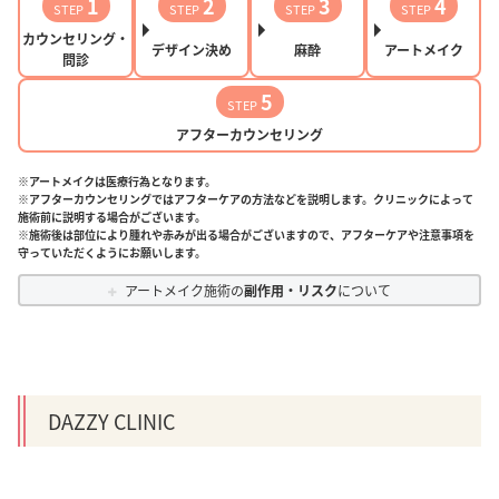
1
2
3
4
STEP
STEP
STEP
STEP
カウンセリング・
デザイン決め
麻酔
アートメイク
問診
5
STEP
アフターカウンセリング
※アートメイクは医療行為となります。
※アフターカウンセリングではアフターケアの方法などを説明します。クリニックによって
施術前に説明する場合がございます。
※施術後は部位により腫れや赤みが出る場合がございますので、アフターケアや注意事項を
守っていただくようにお願いします。
アートメイク施術の
副作用・リスク
について
DAZZY CLINIC