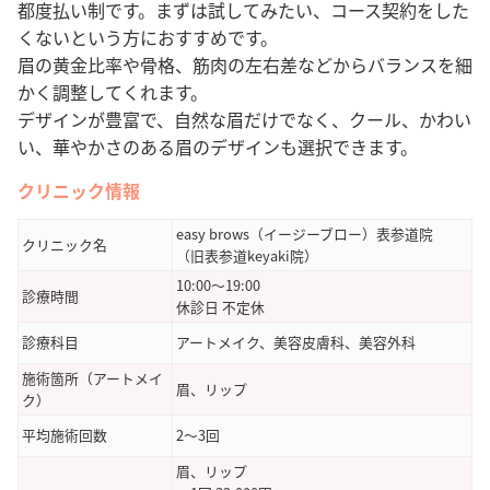
都度払い制です。まずは試してみたい、コース契約をした
くないという方におすすめです。
眉の黄金比率や骨格、筋肉の左右差などからバランスを細
かく調整してくれます。
デザインが豊富で、自然な眉だけでなく、クール、かわい
い、華やかさのある眉のデザインも選択できます。
クリニック情報
easy brows（イージーブロー）表参道院
クリニック名
（旧表参道keyaki院）
10:00〜19:00
診療時間
休診日 不定休
診療科目
アートメイク、美容皮膚科、美容外科
施術箇所（アートメイ
眉、リップ
ク）
平均施術回数
2〜3回
眉、リップ