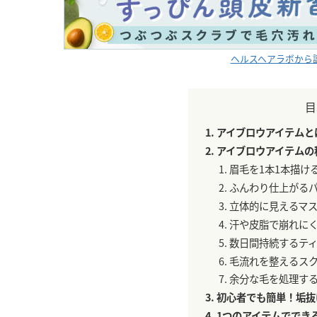
ヘルスヘアラボから
目
アイブロウアイテムと
アイブロウアイテムの
眉毛を1本1本描け
ふんわり仕上がる
立体的に見えるマ
汗や皮脂で崩れに
数日間持続するテ
毛流れを整えるス
余分な毛を処理す
初心者でも簡単！垢抜
1つのアイテムででき