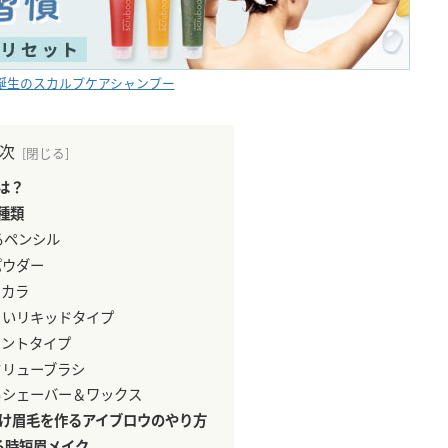
誕生のスカルプケアシャンプー
次
は？
種類
るペンシル
パウダー
スカラ
くいリキッドタイプ
ィントタイプ
クリューブラシ
るシェーバー＆ワックス
け眉毛を作るアイブロウのやり方
る時短眉メイク