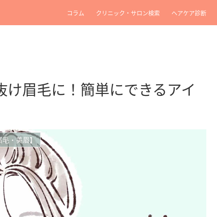
コラム
クリニック・サロン検索
ヘアケア診断
抜け眉毛に！簡単にできるアイ
眉毛・美眉】