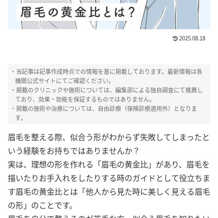
2025.08.18
ピカパカ編集部
・当記事は記事作成時点での情報を基に掲載しております。最新情報は各
HealthHair Labでは、
コンテンツポリシー
機関公式サイトにてご確認ください。
と運営指針
に則り、厳正な管理のもと、女性
・掲載のクリニックや施術については、編集部による独自調査にて推薦し
の髪や毛にまつわるテーマについて情報掲載
ており、効果・効能を保証するものではありません。
を行っております。髪や頭皮についての様々
なお悩みに対して、客観的かつ信頼性の高い
・掲載の施術や治療については、自由診療（保険診療適用外）となりま
情報を提供できるよう心掛け、編集部による
す。
独自調査を行った上で推薦しています。
眉毛を整える際、似合う形がわからず失敗してしまったと
いう経験をお持ちではありませんか？
実は、理想の形を作れる「眉毛の黄金比」があり、眉毛を
描いたりお手入れをしたりする時のガイドとして役立ちま
す眉毛の黄金比とは「他人から見た時に美しく見える眉毛
の形」のことです。