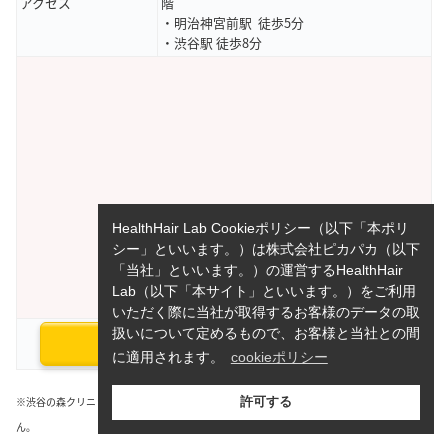
アクセス
階
・明治神宮前駅 徒歩5分
・渋谷駅 徒歩8分
HealthHair Lab Cookieポリシー（以下「本ポリ
シー」といいます。）は株式会社ピカパカ（以下
「当社」といいます。）の運営するHealthHair
Lab（以下「本サイト」といいます。）をご利用
いただく際に当社が取得するお客様のデータの取
扱いについて定めるもので、お客様と当社との間
公式サイトで詳細を見る
に適用されます。
cookieポリシー
※渋谷の森クリニック池袋院は、渋谷の森クリニックと資本関係はありませ
許可する
ん。