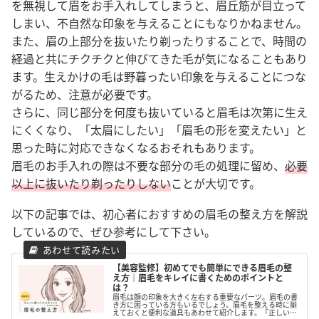
を無視して眉をお手入れしてしまうと、眉丘筋が目立って
しまい、不自然な印象を与えることにもなりかねません。
また、眉の上部分を抜いたり剃ったりすることで、時間の
経過と共にチクチクと伸びてきた毛が気になることもあり
ます。生えかけの毛は野暮ったい印象を与えることにつな
がるため、注意が必要です。
さらに、同じ部分を何度も抜いていると眉毛は次第に生え
にくくなり、「太眉にしたい」「眉毛の形を変えたい」と
思った時に対応できなくなるおそれもあります。
眉毛のお手入れの際は不要な部分の毛の処理に留め、
必要
以上に抜いたり剃ったりしない
ことが大切です。
以下の記事では、初心者におすすめの眉毛の整え方を解説
しているので、ぜひ参考にして下さい。
【美容監修】初めてでも簡単にできる眉毛の整
え方｜眉毛をキレイに書くためのポイントと
は？
眉毛は顔の印象を大きく左右する重要なパーツ。眉毛の書
き方に困っている方もいるでしょう。眉毛を整える時に揃
えておくと便利な道具もあわせて紹介します。「正しい眉