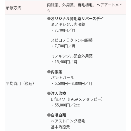
内服薬、外用薬、自毛植毛、ヘアアートメイ
治療方法
ク
●
オリジナル発毛薬リバースデイ
ミノキシジル内服薬
・7,700円／月
スピロノラクトン内服薬
・7,700円／月
ミノキシジル配合外用薬
・15,400円／月
●
内服薬
パントガール
平均費用（税込）
・5,500円～8,800円／月
●
注入治療
Dr’sメソ（FAGAメソセラピー）
・55,000円／2cc
●
自毛自殖
ヘアストロング植毛
基本治療費