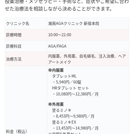
投薬治療・メソセラピー・手術など、症状や
ご希望に合わ
せた治療法を相談しながら決めることができます。
クリニック名
湘南AGAクリニック 新宿本院
診療時間
10:00〜21:00
診療科目
AGA/FAGA
内服薬、外用薬、自毛植毛、注入治療、ヘア
治療方法
アートメイク
●
内服薬
タブレットML
・5,940円／60錠
HRタブレット セット
・10,080円～12,380円／月
●
外用薬
塗るミノキ
・8,453円～9,980円／月
塗るミノキEX
・13,453円～14,980円／月
料金（税込）
※内服&外用セット