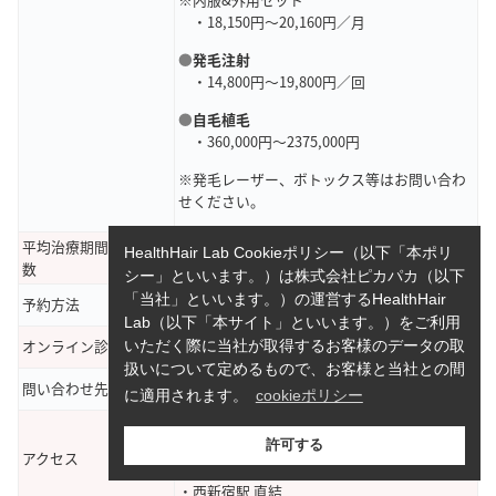
・18,150円～20,160円／月
●
発毛注射
・14,800円～19,800円／回
●
自毛植毛
・360,000円～2375,000円
※発毛レーザー、ボトックス等はお問い合わ
せください。
平均治療期間・治療回
HealthHair Lab Cookieポリシー（以下「本ポリ
3ヶ月～6ヶ月
数
シー」といいます。）は株式会社ピカパカ（以下
「当社」といいます。）の運営するHealthHair
予約方法
WEB・電話
Lab（以下「本サイト」といいます。）をご利用
オンライン診療
対応可能
いただく際に当社が取得するお客様のデータの取
扱いについて定めるもので、お客様と当社との間
問い合わせ先
TEL：0120-548-911
に適用されます。
cookieポリシー
〒160-0023
東京都新宿区西新宿6丁目3-1 新宿アイランド
許可する
アクセス
ウィング 7階
・西新宿駅 直結