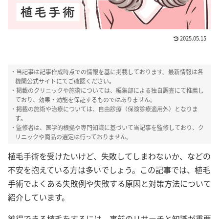
2025.05.15
ピカパカ編集部
・当記事は記事作成時点での情報を基に掲載しております。最新情報は各
HealthHair Labでは、
コンテンツポリシー
機関公式サイトにてご確認ください。
と運営指針
に則り、厳正な管理のもと、女性
・掲載のクリニックや施術については、編集部による独自調査にて推薦し
の髪や毛にまつわるテーマについて情報掲載
ており、効果・効能を保証するものではありません。
を行っております。髪や頭皮についての様々
なお悩みに対して、客観的かつ信頼性の高い
・掲載の施術や治療については、自由診療（保険診療適用外）となりま
情報を提供できるよう心掛け、編集部による
す。
独自調査を行った上で推薦しています。
・監修者は、医学的根拠や専門知識に基づいて当記事を監修しており、ク
リニックや商品の選定は行っておりません。
植毛手術を受けたいけど、失敗してしまわないか、などの
不安を抱えている方は多いでしょう。この記事では、植毛
手術でよくある失敗例や失敗する原因と対策方法について
紹介しています。
納得できる植毛をするには、事前のリサーチと知識が重要