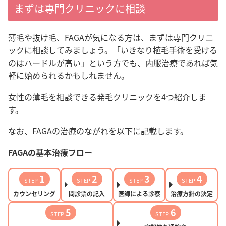
まずは専門クリニックに相談
薄毛や抜け毛、FAGAが気になる方は、まずは専門クリニ
ックに相談してみましょう。「いきなり植毛手術を受ける
のはハードルが高い」という方でも、内服治療であれば気
軽に始められるかもしれません。
女性の薄毛を相談できる発毛クリニックを4つ紹介しま
す。
なお、FAGAの治療のながれを以下に記載します。
FAGAの基本治療フロー
1
2
3
4
STEP
STEP
STEP
STEP
カウンセリング
問診票の記入
医師による診察
治療方針の決定
5
6
STEP
STEP