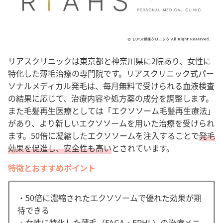
引用元：
Google Map
レビュー 4 ★★★★
リアスクリニックは東京都と神奈川県に2院あり、女性に
昔から薄毛が酷く、３０手前で「４０歳？」と聞かれる
特化した薄毛治療の専門院です。リアスクリニック式パー
ことが多々あり、どうにかしたいと常々思っていまし
ソナルメディカル発毛は、毎月無料で受けられる血液検査
た。
の結果に応じて、治療内容や処方薬の成分を調整します。
自分の兄弟も皆薄毛が酷く、兄が薄毛治療を受けている
また毛髪再生医療としては「エクソソーム毛髪再生療法」
と聞き...私も！と思い立って来院しました。
があり、より新しいエクソソームを用いた治療を受けられ
ます。50倍に凝縮したエクソソームを注入することで
発毛
不安だったのですが、先生の「頑張りましょう！」の明
効果を促進し、安全性も高い
とされています。
るい言葉に背中を押していただきました。
今は少し明るい気持ちで生活できています！
特徴とおすすめポイント
１つはコンプレックスを解消できそうなので感謝です。
・
50倍に濃縮されたエクソソームで優れた効果が期
待できる
引用元：
Google Map
・女性に特化した薄毛（FAGA・FPHL）の治療メニ