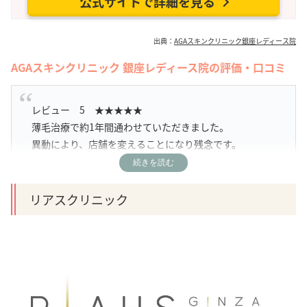
公式サイトで詳細を見る
出典：
AGAスキンクリニック銀座レディース院
AGAスキンクリニック 銀座レディース院の評価・口コミ
レビュー 5 ★★★★★
薄毛治療で約1年間通わせていただきました。
異動により、店舗を変えることになり残念です。
ずっと悩んでいたコンプレックスが適切なカウンセリン
続きを読む
グと処方により
今では以前の自分を思い出せないほどに変わることがで
リアスクリニック
きました。
次回からは違う店舗に通ますが これからも不摂生は極力
控え治療に勤しみます。
ありがとうございました。