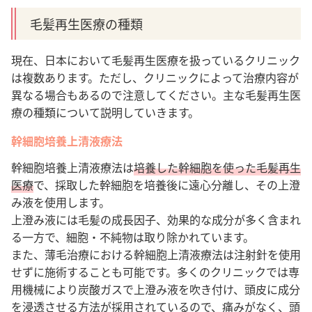
毛髪再生医療の種類
現在、日本において毛髪再生医療を扱っているクリニック
は複数あります。ただし、クリニックによって治療内容が
異なる場合もあるので注意してください。主な毛髪再生医
療の種類について説明していきます。
幹細胞培養上清液療法
幹細胞培養上清液療法は
培養した幹細胞を使った毛髪再生
医療
で、採取した幹細胞を培養後に遠心分離し、その上澄
み液を使用します。
上澄み液には毛髪の成長因子、効果的な成分が多く含まれ
る一方で、細胞・不純物は取り除かれています
。
また、薄毛治療における幹細胞上清液療法は注射針を使用
せずに施術することも可能です。多くのクリニックでは専
用機械により炭酸ガスで上澄み液を吹き付け、頭皮に成分
を浸透させる方法が採用されているので、痛みがなく、頭