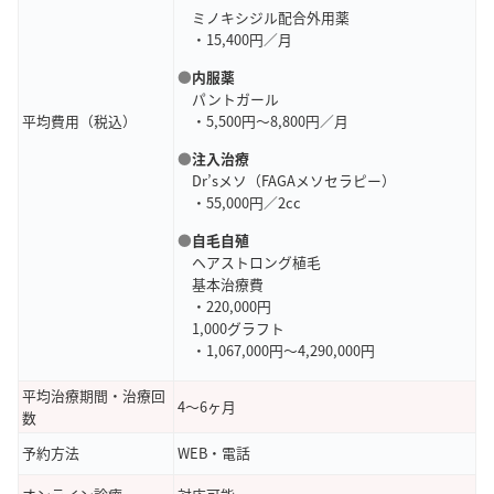
ミノキシジル配合外用薬
・15,400円／月
●
内服薬
パントガール
平均費用（税込）
・5,500円～8,800円／月
●
注入治療
Dr’sメソ（FAGAメソセラピー）
・55,000円／2cc
●
自毛自殖
ヘアストロング植毛
基本治療費
・220,000円
1,000グラフト
・1,067,000円～4,290,000円
平均治療期間・治療回
4～6ヶ月
数
予約方法
WEB・電話