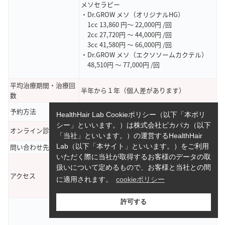
メソセラピー
・Dr.GROW メソ（オリジナルHG）
1cc 13,860 円～ 22,000円 /回
2cc 27,720円 ～ 44,000円 /回
3cc 41,580円 ～ 66,000円 /回
・Dr.GROW メソ（エクソソームカクテル）
48,510円 ～ 77,000円 /回
平均治療期間・治療回
半年から１年（個人差があります）
数
予約方法
電話・Web・LINE
HealthHair Lab Cookieポリシー（以下「本ポリ
シー」といいます。）は株式会社ピカパカ（以下
オンライン診療
対応可能
「当社」といいます。）の運営するHealthHair
問い合わせ先
TEL：03-6416-4634
Lab（以下「本サイト」といいます。）をご利用
いただく際に当社が取得するお客様のデータの取
東京都渋谷区恵比寿西1-14-9ブラッサム西ビ
扱いについて定めるもので、お客様と当社との間
ル 4F
アクセス
に適用されます。
cookieポリシー
JR線恵比寿駅 5番出口 徒歩3分
東急東横線代官山駅 徒歩6分
許可する