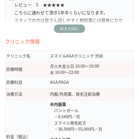
レビュー 5 ★★★★★
こちらに通わせて頂き1年半くらいになります。
スタッフの方は皆さん話しやすく相談事には親身になり
対応してくださいます。
続きを読む
クリニック情報
渋谷駅からもすぐで通いやすいのがオススメです！
クリニック名
スマイルAGAクリニック 渋谷
引用元：
Google Map
月火木金土日 10:00～19:00
診療時間
水 10:00～22:00
レビュー 5 ★★★★★
診療科目
AGA/FAGA
エレベーターを降りたらすぐ受付があり驚きましたが、
治療方法
内服/外用薬、発毛注射治療
受付の方もカウンセラーの方も対応が丁寧で安心しまし
●
内服薬
た。
パントガール
昔からコンプレックスで髪について色々質問してしまい
・8,640円／月
ましたが、親身に相談にのってくれました。良い病院だ
スマイル発毛処方
と思います。
・38,500円～55,000円／月
料金（税込）