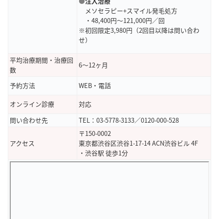
●
注入治療
メソセラピー+スマイル発毛処方
引用元：
Google Map
・48,400円～121,000円／回
※初回限定3,980円（2回目以降は問い合わ
せ）
平均治療期間・治療回
6～12ヶ月
数
予約方法
WEB・電話
オンライン診療
対応
問い合わせ先
TEL：03-5778-3133／0120-000-528
〒150-0002
アクセス
東京都渋谷区渋谷1-17-14 ACN渋谷ビル 4F
・渋谷駅 徒歩1分