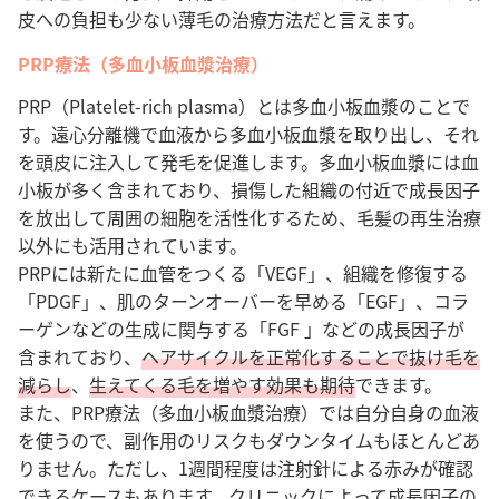
皮への負担も少ない薄毛の治療方法だと言えます。
PRP療法（多血小板血漿治療）
PRP（Platelet-rich plasma）とは多血小板血漿のことで
す。遠心分離機で血液から多血小板血漿を取り出し、それ
を頭皮に注入して発毛を促進します。多血小板血漿には血
小板が多く含まれており、損傷した組織の付近で成長因子
を放出して周囲の細胞を活性化するため、毛髪の再生治療
以外にも活用されています。
PRPには新たに血管をつくる「VEGF」、組織を修復する
「PDGF」、肌のターンオーバーを早める「EGF」、コラ
ーゲンなどの生成に関与する「FGF 」などの成長因子が
含まれており、
ヘアサイクルを正常化することで抜け毛を
減らし
、
生えてくる毛を増やす効果も期待
できます。
また、PRP療法（多血小板血漿治療）では自分自身の血液
を使うので、副作用のリスクもダウンタイムもほとんどあ
りません。ただし、1週間程度は注射針による赤みが確認
できるケースもあります。クリニックによって成長因子の