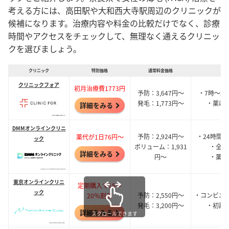
考える方には、高田駅や大和西大寺駅周辺のクリニックが
候補になります。治療内容や料金の比較だけでなく、診療
時間やアクセスをチェックして、無理なく通えるクリニッ
クを選びましょう。
クリニック
特別価格
通常料金価格
おす
クリニックフォア
初月治療費1773円
予防：3,647円～
・7時～2
発毛：1,773円～
・薬は
詳細をみる
DMMオンラインクリニ
予防：2,924円～
・24時間
薬代が1日76円～
ック
ボリューム：1,931
・全額
詳細をみる
円～
・薬は
東京オンラインクリニ
定期購入で15～
ック
予防：2,550円～
・コンビニ
20％割引
発毛：3,200円～
・初診
詳細をみる
スクロールできます