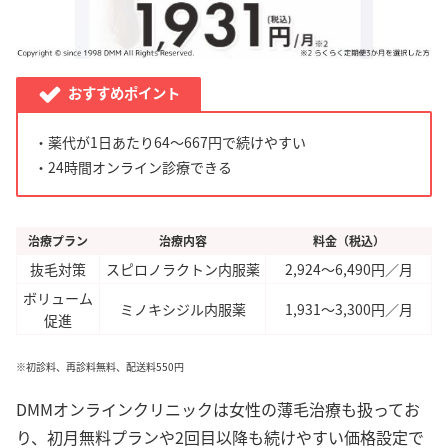
おすすめポイント
・薬代が1日あたり64～667円で続けやすい
・24時間オンライン診療できる
治療プラン
治療内容
料金（税込）
抜毛対策
スピロノラクトン内服薬
2,924～6,490円／月
ボリューム
ミノキシジル内服薬
1,931～3,300円／月
促進
※初診料、再診料無料、配送料550円
DMMオンラインクリニックは女性の薄毛治療も扱ってお
り、初月無料プランや2回目以降も続けやすい価格設定で