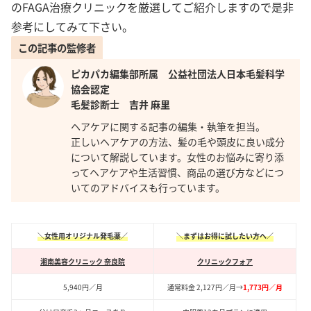
のFAGA治療クリニックを厳選してご紹介しますので是非
参考にしてみて下さい。
この記事の監修者
ピカパカ編集部所属 公益社団法人日本毛髪科学
協会認定
毛髪診断士 吉井 麻里
ヘアケアに関する記事の編集・執筆を担当。
正しいヘアケアの方法、髪の毛や頭皮に良い成分
について解説しています。女性のお悩みに寄り添
ってヘアケアや生活習慣、商品の選び方などにつ
いてのアドバイスも行っています。
＼女性用オリジナル発毛薬／
＼まずはお得に試したい方へ／
湘南美容クリニック 奈良院
クリニックフォア
5,940円／月
通常料金 2,127円／月→
1,773円／月