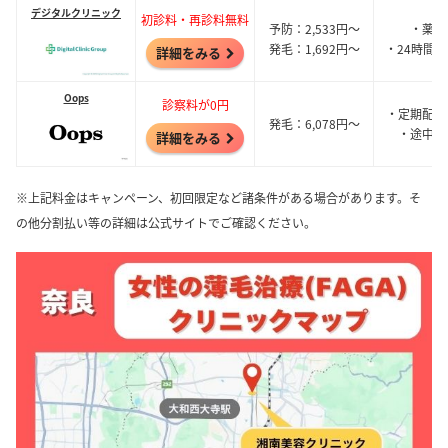
デジタルクリニック
初診料・再診料無料
予防：2,533円～
・薬は
発毛：1,692円～
・24時間
詳細をみる
Oops
診察料が0円
・定期配送
発毛：6,078円～
・途中で
詳細をみる
※上記料金はキャンペーン、初回限定など諸条件がある場合があります。そ
の他分割払い等の詳細は公式サイトでご確認ください。