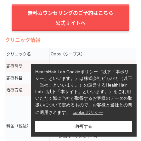
公式サイトへ
クリニック情報
クリニック名
Oops（ウープス）
診療時間
10:00～22:00
HealthHair Lab Cookieポリシー（以下「本ポリ
診療科目
AGA/FAGA、美容皮膚科、ピル処方等
シー」といいます。）は株式会社ピカパカ（以下
「当社」といいます。）の運営するHealthHair
治療方法
内服薬、外用薬
Lab（以下「本サイト」といいます。）をご利用
いただく際に当社が取得するお客様のデータの取
●
ミノキシジル外用薬
扱いについて定めるもので、お客様と当社との間
・単月：7,865円
・定期便：6,078円～7,150円／月
に適用されます。
cookieポリシー
●
ミノキシジル内服薬2.5mg（28錠）
料金（税込）
許可する
・単月：7,236円
・定期便：6,578円／月