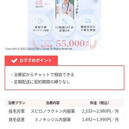
おすすめポイント
・治療前からチャットで相談できる
・定期配送に契約期間の縛りなし
治療プラン
治療内容
料金（税込）
抜毛対策
スピロノラクトン内服薬
2,533～2,980円／月
発毛促進
ミノキシジル内服薬
1,692～1,990円／月