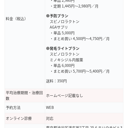
・単品 2,980円
・定期 1,445円～2,980円／月
●
予防プラン
料金（税込）
スピノロラクトン
AGAサプリ
・単品 5,000円
・まとめ買い 4,500円～4,750円／月
●
発毛ライトプラン
スピノロラクトン
ミノキシジル内服薬
・単品 6,000円
・まとめ買い 5,700円～5,400円／月
送料：350円
平均治療期間・治療回
ホームページ記載なし
数
予約方法
WEB
オンライン診療
対応
東京都渋谷区道玄坂2丁目-25-6 ホリウチビル3