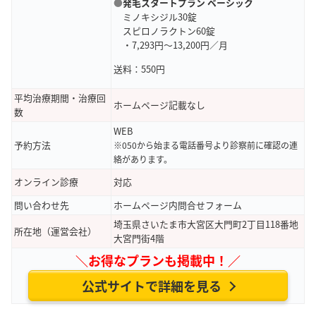
●
発毛スタートプラン ベーシック
ミノキシジル30錠
スピロノラクトン60錠
・7,293円～13,200円／月
送料：550円
平均治療期間・治療回
ホームページ記載なし
数
WEB
予約方法
※050から始まる電話番号より診察前に確認の連
絡があります。
オンライン診療
対応
問い合わせ先
ホームページ内問合せフォーム
埼玉県さいたま市大宮区大門町2丁目118番地
所在地（運営会社）
大宮門街4階
＼お得なプランも掲載中！／
公式サイトで詳細を見る