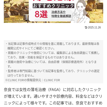
2025.11.26
ピカパカ編集部
・当記事は記事作成時点での情報を基に掲載しております。最新情報は各
HealthHair Labでは、
コンテンツポリシー
機関公式サイトにてご確認ください。
と運営指針
に則り、厳正な管理のもと、女性
・掲載のクリニックや施術については、編集部による独自調査にて推薦し
の髪や毛にまつわるテーマについて情報掲載
ており、効果・効能を保証するものではありません。
を行っております。髪や頭皮についての様々
なお悩みに対して、客観的かつ信頼性の高い
・掲載の施術や治療については、自由診療（保険診療適用外）となりま
情報を提供できるよう心掛け、編集部による
す。
独自調査を行った上で推薦しています。
・監修者は専門知識に基づいて当記事を監修しており、クリニックの選定
は行っておりません。
※CLINIC FORの情報提供元：CLINIC FOR
奈良では女性の薄毛治療（FAGA）に対応したクリニック
が増えています。通いやすさや診療内容、料金などはクリ
ニックによって様々です。この記事では、奈良でおすすめ