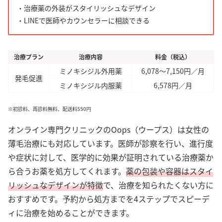
・治療薬の外装がスタイリッシュな
デザイン
・LINEで医師やカウンセラーに相談できる
治療プラン
治療内容
料金（税込）
ミノキシジル外用薬
6,078～7,150円／月
発毛促進
ミノキシジル内服薬
6,578円／月
※初診料、再診料無料、配送料550円
オンライン専門クリニックのOops（ウープス）は女性の
薄毛治療にも対応しています。医師が診察を行い、進行度
や症状に対して、医学的に効果が証明されている治療薬か
ら合うお薬を処方してくれます。
薬の包装や容器はスタイ
リッシュなデザインが特徴
で、治療を知られたくない方に
おすすめです。予約から処方までを4ステップでスピーデ
ィに治療を始めることができます。