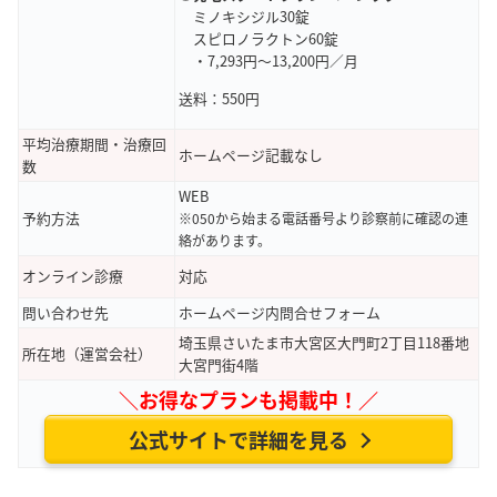
ミノキシジル30錠
スピロノラクトン60錠
・7,293円～13,200円／月
送料：550円
平均治療期間・治療回
ホームページ記載なし
数
WEB
予約方法
※050から始まる電話番号より診察前に確認の連
絡があります。
オンライン診療
対応
問い合わせ先
ホームページ内問合せフォーム
埼玉県さいたま市大宮区大門町2丁目118番地
所在地（運営会社）
大宮門街4階
＼お得なプランも掲載中！／
公式サイトで詳細を見る