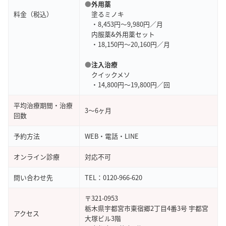
●
外用薬
料金（税込）
塗るミノキ
・8,453円～9,980円／月
内服薬&外用薬セット
・18,150円～20,160円／月
●
注入治療
クイックメソ
・14,800円～19,800円／回
平均治療期間・治療
3～6ヶ月
回数
予約方法
WEB・電話・LINE
オンライン診療
対応不可
問い合わせ先
TEL：0120-966-620
〒321-0953
栃木県宇都宮市東宿郷2丁目4番3号 宇都宮
アクセス
大塚ビル3階