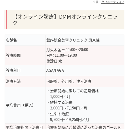
出典：
クリニックフォア
【オンライン診療】DMMオンラインクリニッ
ク
店舗名
銀座総合美容クリニック 東京院
月火木金土 11:00～20:00
診療時間
日祝 11:00～19:00
休診日 水
診療科目
AGA/FAGA
治療方法
内服薬、外用薬、注入治療
・治療開始に際しての初月価格
1,000円／月
・維持する治療
平均費用（税込）
2,000円～7,150円／月
・生やす治療
9,700円～19,250円／月
平均治療期間・治療回
治療開始時にご希望に沿った治療のゴールを