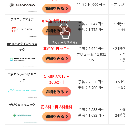
発毛：10,000円～
・オリジナ
詳細をみる
クリニックフォア
初月治療費1773円
予防：3,647円～
・7時～2
発毛：1,773円～
・薬は
詳細をみる
スクロールできます
DMMオンラインクリニ
予防：2,924円～
・24時間
薬代が1日76円～
ック
ボリューム：1,931
・全額
詳細をみる
円～
・薬は
東京オンラインクリニ
定期購入で15～
ック
予防：2,550円～
・コンビニ
20％割引
発毛：3,200円～
・初診
詳細をみる
デジタルクリニック
初診料・再診料無料
予防：2,533円～
・薬は
発毛：1,692円～
・24時間
詳細をみる