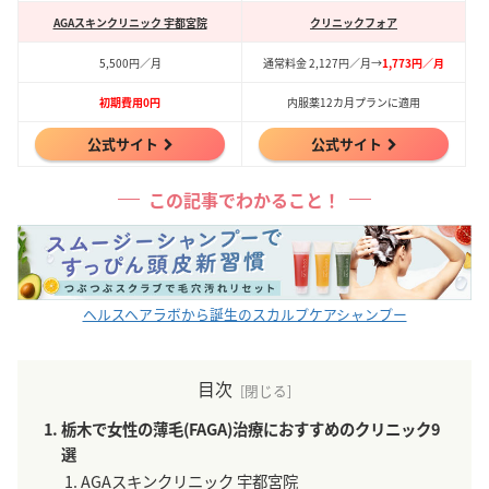
AGAスキンクリニック 宇都宮院
クリニックフォア
5,500円／月
通常料金 2,127円／月→
1,773円／月
初期費用0円
内服薬12カ月プランに適用
公式サイト
公式サイト
この記事でわかること！
ヘルスヘアラボから誕生のスカルプケアシャンプー
目次
栃木で女性の薄毛(FAGA)治療におすすめのクリニック9
選
AGAスキンクリニック 宇都宮院