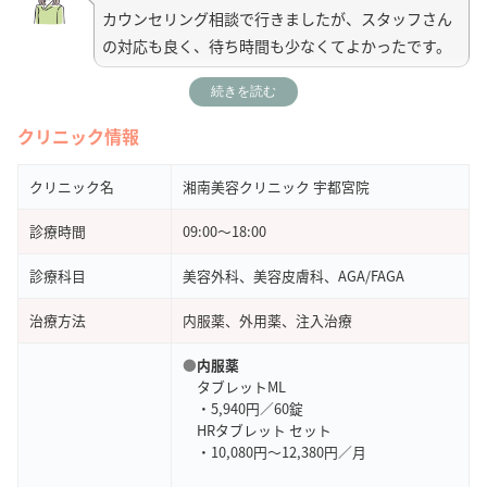
カウンセリング相談で行きましたが、スタッフさん
の対応も良く、待ち時間も少なくてよかったです。
続きを読む
引用元：
Google Map
クリニック情報
レビュー 5 ★★★★★
受付から案内・施術までスムーズでした！待合室も
クリニック名
湘南美容クリニック 宇都宮院
綺麗でとても良いクリニックでした！
診療時間
09:00〜18:00
引用元：
Google Map
診療科目
美容外科、美容皮膚科、AGA/FAGA
治療方法
内服薬、外用薬、注入治療
●
内服薬
タブレットML
・5,940円／60錠
HRタブレット セット
・10,080円～12,380円／月