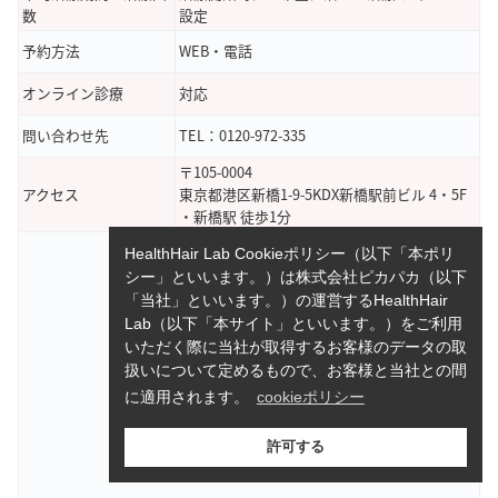
数
設定
予約方法
WEB・電話
オンライン診療
対応
問い合わせ先
TEL：0120-972-335
〒105-0004
アクセス
東京都港区新橋1-9-5KDX新橋駅前ビル 4・5F
・新橋駅 徒歩1分
HealthHair Lab Cookieポリシー（以下「本ポリ
シー」といいます。）は株式会社ピカパカ（以下
「当社」といいます。）の運営するHealthHair
Lab（以下「本サイト」といいます。）をご利用
いただく際に当社が取得するお客様のデータの取
扱いについて定めるもので、お客様と当社との間
に適用されます。
cookieポリシー
許可する