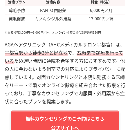
治療プラン
治療内容
料金（税込）
薄毛予防
PANTO 内服薬
6,000円／月
発毛促進
ミノキシジル外用薬
13,000円／月
※血液検査3,000円～5,000円／回、オンライン診療の場合別途送料520円
AGAヘアクリニック（AHCメディカルサロン宇都宮）は、
宇都宮駅から徒歩2分と好立地
で、
22時まで診療を行って
いる
ため遅い時間に通院を希望する方におすすめです。他
の人に会わないよう個室での対応によりプライバシーに配
慮しています。対面カウンセリングと本院に勤務する医師
をリモートで繋ぐオンライン診療を組み合わせた診察を行
っており、丁寧なカウンセリングで内服薬・外用薬から症
状に合ったプランを提案します。
公式サイトへ