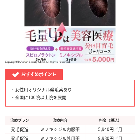
おすすめポイント
・女性用オリジナル発毛薬あり
・全国に100院以上院を展開
治療プラン
治療内容
料金（税込）
発毛促進
ミノキシジル内服薬
5,940円／月
発毛促進
ミノキシジル外用薬
9,980円／月