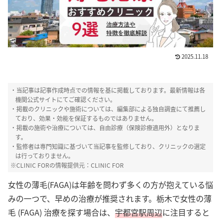
2025.11.18
ピカパカ編集部
・当記事は記事作成時点での情報を基に掲載しております。最新情報は各
HealthHair Labでは、
コンテンツポリシー
機関公式サイトにてご確認ください。
と運営指針
に則り、厳正な管理のもと、女性
・掲載のクリニックや施術については、編集部による独自調査にて推薦し
の髪や毛にまつわるテーマについて情報掲載
ており、効果・効能を保証するものではありません。
を行っております。髪や頭皮についての様々
なお悩みに対して、客観的かつ信頼性の高い
・掲載の施術や治療については、自由診療（保険診療適用外）となりま
情報を提供できるよう心掛け、編集部による
す。
独自調査を行った上で推薦しています。
・監修者は専門知識に基づいて当記事を監修しており、クリニックの選定
は行っておりません。
※CLINIC FORの情報提供元：CLINIC FOR
女性の薄毛(FAGA)は年齢を問わず多くの方が抱えている悩
みの一つで、早めの治療が推奨されます。栃木で女性の薄
毛 (FAGA) 治療を探す場合は、
宇都宮駅周辺
に注目すると