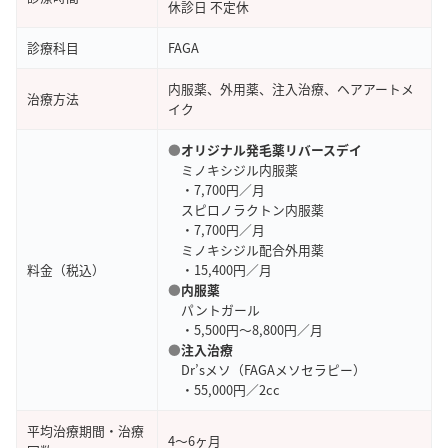
休診日 不定休
引用元：
Google Map
診療科目
FAGA
内服薬、外用薬、注入治療、ヘアアートメ
治療方法
イク
●
オリジナル発毛薬リバースデイ
ミノキシジル内服薬
・7,700円／月
スピロノラクトン内服薬
・7,700円／月
ミノキシジル配合外用薬
料金（税込）
・15,400円／月
●
内服薬
パントガール
・5,500円～8,800円／月
●
注入治療
Dr’sメソ（FAGAメソセラピー）
・55,000円／2cc
平均治療期間・治療
4～6ヶ月