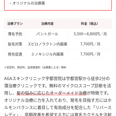
・オリジナルの治療薬
治療プラン
治療内容
料金（税込）
薄毛予防
パントガール
5,500〜8,800円／月
抜毛対策
スピロノラクトン内服薬
7,700円／月
発毛促進
ミノキシジル内服薬
7,700円／月
※初診料、再診料、血液検査料（治療薬による）無料
AGAスキンクリニック宇都宮院は宇都宮駅から徒歩2分の
薄治療クリニックです。無料のマイクロスコープ診断を活
用し、
髪の悩みに応じたオーダーメイド治療
が特徴です。
オリジナル治療に力を入れており、発毛を目指す方にはホ
ルモンバランスに着目して有効成分を配合した「リバース
レディ」、早期改善を希望する方には育毛カクテルを注射