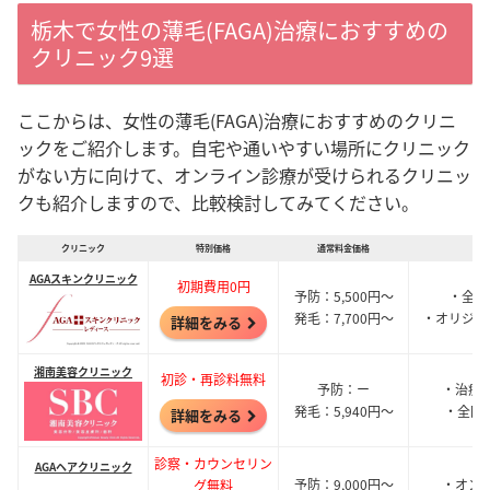
栃木で女性の薄毛(FAGA)治療におすすめの
クリニック9選
ここからは、女性の薄毛(FAGA)治療におすすめのクリニ
ックをご紹介します。自宅や通いやすい場所にクリニック
がない方に向けて、オンライン診療が受けられるクリニッ
クも紹介しますので、比較検討してみてください。
クリニック
特別価格
通常料金価格
おす
AGAスキンクリニック
初期費用0円
予防：5,500円～
・全額
発毛：7,700円～
・オリジナ
詳細をみる
湘南美容クリニック
初診・再診料無料
予防：ー
・治療
発毛：5,940円～
・全国
詳細をみる
診察・カウンセリン
AGAヘアクリニック
予防：9,000円～
・オン
グ無料