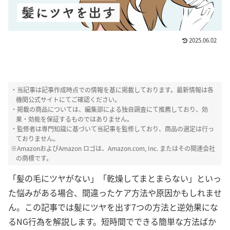
2025.06.02
ピカパカ編集部
HealthHair Labでは、
コンテンツポリシー
と運営指針
に則り、厳正な管理のもと、女性
・当記事は記事作成時点での情報を基に掲載しております。最新情報は各
の髪や毛にまつわるテーマについて情報掲載
機関公式サイトにてご確認ください。
を行っております。髪や頭皮についての様々
・掲載の商品については、編集部による独自調査にて推薦しており、効
なお悩みに対して、客観的かつ信頼性の高い
果・効能を保証するものではありません。
情報を提供できるよう心掛け、編集部による
・監修者は専門知識に基づいて当記事を監修しており、商品の選定は行っ
独自調査を行った上で推薦しています。
ておりません。
※AmazonおよびAmazon ロゴは、Amazon.com, Inc. またはその関連会社
の商標です。
「髪の毛にツヤがない」「乾燥してまとまらない」といっ
た悩みがある場合、間違ったケア方法や原因かもしれませ
ん。この記事では髪にツヤを出す7つの方法と逆効果にな
るNG行為を解説します。短時間でできる簡単な方法ばか