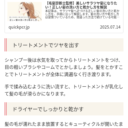
【毛髪診断士監修】美しいサラツヤ髪になりた
い！正しい髪の洗い方と乾かし方を解説
本記事は、サラツヤ髪へ近づける正しい髪の洗い方と乾か
し方を、手順に沿って解説します。髪の洗い方や乾かし方
は習慣づいているため、間違った方法で続けている可能性
があります。本記事を参考に、髪の洗い方や乾かし方を見
直して、サラツヤ髪を目指してみましょう。
quickpcr.jp
2025.07.14
トリートメントでツヤを出す
シャンプー後は水気を取ってからトリートメントをつけ、
目の粗いブラシやコームでとかしましょう。髪をとかすこ
とでトリートメントが全体に満遍なく行き渡ります。
手で揉み込むように洗い流すと、トリートメントが乳化し
て髪の毛が滑らかになります。
ドライヤーでしっかりと乾かす
髪の毛が濡れたまま放置するとキューティクルが開いたま