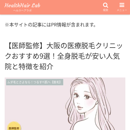
HealthHair Lab
検索
メニュー
ヘルスヘアラボ
※本サイトの記事にはPR情報が含まれます。
【医師監修】大阪の医療脱毛クリニッ
クおすすめ9選！全身脱毛が安い人気
院と特徴を紹介
ムダ毛とさよなら！つるすべ肌へ【脱毛】