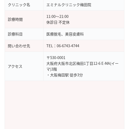
レビュー 5 ★★★★★
クリニック名
エミナルクリニック梅田院
また、相談したいことがないか確認してくれる姿勢
11:00～21:00
が嬉しく、分からないこともすぐに聞けるのがあり
診療時間
休診日 不定休
がたいです。スタッフの温かい対応もあって、ぜひ
おすすめしたいと思える場所です。
診療科目
医療脱毛、美容皮膚科
問い合わせ先
TEL：06-6743-4744
引用元：
Google Map
〒530-0001
大阪府大阪市北区梅田1丁目12-6 E-MA(イー
アクセス
マ)3階
・大阪梅田駅 徒歩3分