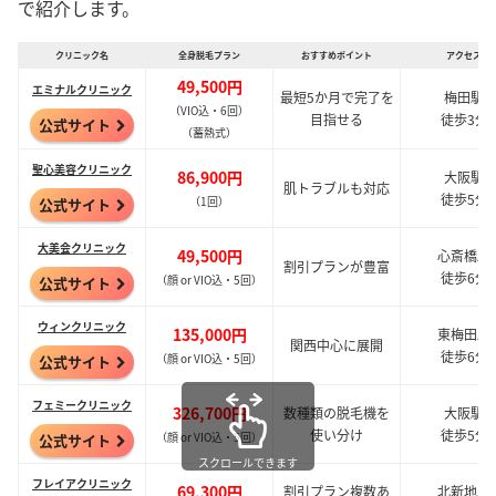
で紹介します。
クリニック名
全身脱毛プラン
おすすめポイント
アクセス
49,500円
エミナルクリニック
最短5か月で完了を
梅田駅
（VIO込・6回）
目指せる
徒歩3分
公式サイト
（蓄熱式）
聖心美容クリニック
86,900円
大阪駅
肌トラブルも対応
徒歩5分
（1回）
公式サイト
大美会クリニック
49,500円
心斎橋駅
割引プランが豊富
徒歩6分
（顔 or VIO込・5回）
公式サイト
ウィンクリニック
135,000円
東梅田駅
関西中心に展開
徒歩6分
（顔 or VIO込・5回）
公式サイト
フェミークリニック
326,700円
数種類の脱毛機を
大阪駅
使い分け
徒歩5分
（顔 or
VIO込・5回）
公式サイト
スクロールできます
フレイアクリニック
69,300円
割引プラン複数あ
北新地駅