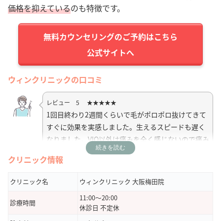
価格を抑えている
のも特徴です。
公式サイトへ
ウィンクリニックの口コミ
レビュー 5 ★★★★★
1回目終わり2週間くらいで毛がポロポロ抜けてきて
すぐに効果を実感しました。生えるスピードも遅く
なりました。VIO以外は痛みを全く感じないので痛み
続きを読む
に弱い方でも大丈夫だと思います。受付の方も看護
クリニック情報
師の方も愛想が良く、院内も綺麗で通いやすくてい
い雰囲気だと思います。
クリニック名
ウィンクリニック 大阪梅田院
11:00～20:00
引用元：
Google Map
診療時間
休診日 不定休