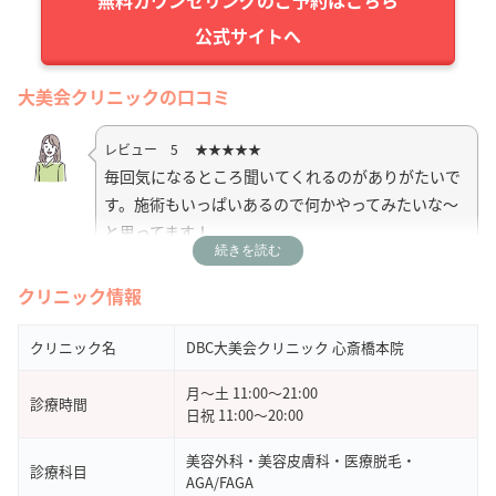
公式サイトへ
大美会クリニックの口コミ
レビュー 5 ★★★★★
毎回気になるところ聞いてくれるのがありがたいで
す。施術もいっぱいあるので何かやってみたいな〜
と思ってます！
続きを読む
引用元：
Google Map
クリニック情報
レビュー 5 ★★★★★
クリニック名
DBC大美会クリニック 心斎橋本院
機械はスプレンダーやジェントルを選べるコースで
月～土 11:00～21:00
通いましたが、自己処理も必要なくなり大大大満足
診療時間
日祝 11:00～20:00
です。いつも丁寧に対応していただきありがとうご
ざいました。
美容外科・美容皮膚科・医療脱毛・
診療科目
AGA/FAGA