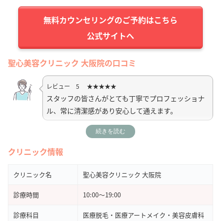
公式サイトへ
聖心美容クリニック 大阪院の口コミ
レビュー 5 ★★★★★
スタッフの皆さんがとても丁寧でプロフェッショナ
ル、常に清潔感があり安心して通えます。
続きを読む
引用元：
Google Map
クリニック情報
レビュー 5 ★★★★★
初診の当日カウンセリングで施術をお願いしまし
クリニック名
聖心美容クリニック 大阪院
た。とても綺麗な場所で、プライベートに配慮のあ
診療時間
10:00～19:00
る落ち着いた色調の素敵な場所でした。
診療科目
医療脱毛・医療アートメイク・美容皮膚科