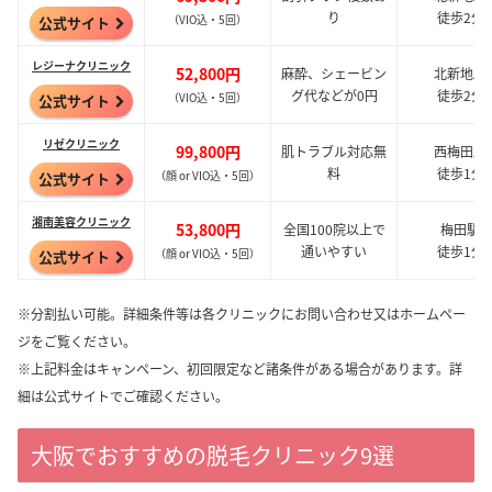
り
徒歩2分
（VIO込・5回）
公式サイト
レジーナクリニック
52,800円
麻酔、シェービン
北新地駅
グ代などが0円
徒歩2分
（VIO込・5回）
公式サイト
リゼクリニック
99,800円
肌トラブル対応無
西梅田駅
料
徒歩1分
（顔 or VIO込・5回）
公式サイト
湘南美容クリニック
53,800円
全国100院以上で
梅田駅
通いやすい
徒歩1分
（顔 or
VIO込・5回）
公式サイト
※分割払い可能。詳細条件等は各クリニックにお問い合わせ又はホームペー
ジをご覧ください。
※上記料金はキャンペーン、初回限定など諸条件がある場合があります。詳
細は公式サイトでご確認ください。
大阪でおすすめの脱毛クリニック9選