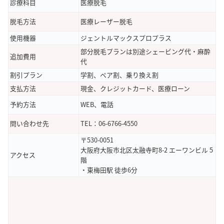
診療科目
医療脱毛
レビュー 5 ★★★★★
看護師の方々がとても物腰の柔らかくて安心感があ
脱毛方法
医療レーザー脱毛
りましたし、毎回丁寧に施術してくださってとても
使用機器
ジェントルマックスプロプラス
信頼できます。肌の状態を見ながら照射してくれる
部分脱毛プランは別途シェービング代・麻酔
ので、肌トラブルなく通えています。痛みも少な
追加費用
代
く、効果もしっかり感じています。
割引プラン
学割、ペア割、乗り換え割
支払方法
現金、クレジットカード、医療ローン
引用元：
Google Map
予約方法
WEB、電話
問い合わせ先
TEL：06-6766-4550
〒530-0051
大阪府大阪市北区太融寺町8-2 エーワンビル 5
アクセス
階
・東梅田駅 徒歩6分