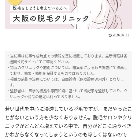
2026.07.31
ピカパカ編集部
・当記事は記事作成時点での情報を基に掲載しております。最新情報は各
HealthHair Labでは、
コンテンツポリシー
機関公式サイトにてご確認ください。
と運営指針
に則り、厳正な管理のもと、女性
・掲載のクリニックや施術については、編集部による独自調査にて推薦し
の髪や毛にまつわるテーマについて情報掲載
ており、効果・効能を保証するものではありません。
を行っております。髪や頭皮についての様々
なお悩みに対して、客観的かつ信頼性の高い
・掲載の施術や治療については、自由診療（保険診療適用外）となりま
情報を提供できるよう心掛け、編集部による
す。
独自調査を行った上で推薦しています。
・監修者は、医学的根拠や専門知識に基づいて当記事を監修しており、ク
リニックや商品の選定は行っておりません。
若い世代を中心に浸透している脱毛ですが、まだやったこ
とがないという方も少なくありません。
脱毛サロンやクリ
ニックがどんどん増えている中で、自分がどこに通うべき
かわからなくなってしまうというのも珍しくはないので