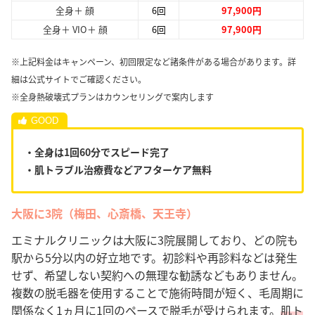
全身＋ 顔
6回
97,900円
全身＋ VIO＋ 顔
6回
97,900円
※上記料金はキャンペーン、初回限定など諸条件がある場合があります。詳
細は公式サイトでご確認ください。
※全身熱破壊式プランはカウンセリングで案内します
・全身は1回60分でスピード完了
・肌トラブル治療費などアフターケア無料
大阪に3院（梅田、心斎橋、天王寺）
エミナルクリニックは大阪に3院展開しており、どの院も
駅から5分以内の好立地です。初診料や再診料などは発生
せず、希望しない契約への無理な勧誘などもありません。
複数の脱毛器を使用することで施術時間が短く、毛周期に
関係なく1ヵ月に1回のペースで脱毛が受けられます。
肌ト