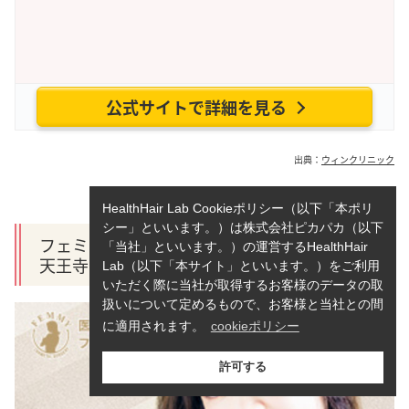
公式サイトで詳細を見る
出典：
ウィンクリニック
HealthHair Lab Cookieポリシー（以下「本ポリ
シー」といいます。）は株式会社ピカパカ（以下
フェミークリニック 大阪梅田院、心斎橋院、
「当社」といいます。）の運営するHealthHair
天王寺院
Lab（以下「本サイト」といいます。）をご利用
いただく際に当社が取得するお客様のデータの取
扱いについて定めるもので、お客様と当社との間
に適用されます。
cookieポリシー
許可する