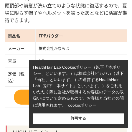
頭頂部や前髪が洗い立てのような状態に復活するので、夏
場に限らず帽子やヘルメットを被ったあとなどに活躍が期
待できます。
商品名
FPPパウダー
メーカー
株式会社かならぼ
容量
8.5g
HealthHair Lab Cookieポリシー（以下「本ポリ
定価（税
シー」といいます。）は株式会社ピカパカ（以下
1,980円
込）
「当社」といいます。）の運営するHealthHair
Lab（以下「本サイト」といいます。）をご利用
いただく際に当社が取得するお客様のデータの取
Amazon
扱いについて定めるもので、お客様と当社との間
に適用されます。
cookieポリシー
出典：
株式会社かならぼ
許可する