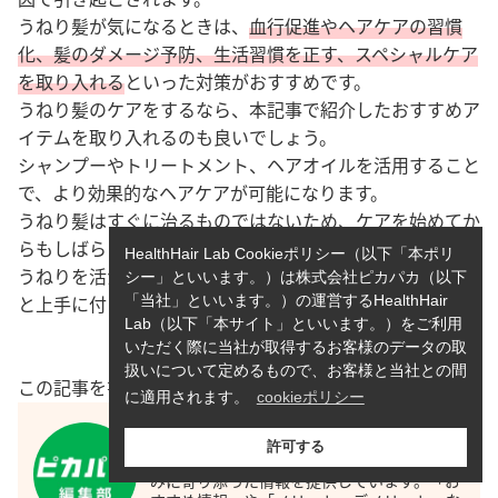
うねり髪が気になるときは、
血行促進やヘアケアの習慣
化、髪のダメージ予防、生活習慣を正す、スペシャルケア
を取り入れる
といった対策がおすすめです。
うねり髪のケアをするなら、本記事で紹介したおすすめア
イテムを取り入れるのも良いでしょう。
シャンプーやトリートメント、ヘアオイルを活用すること
で、より効果的なヘアケアが可能になります。
うねり髪はすぐに治るものではないため、ケアを始めてか
らもしばらくは向き合っていく必要があります。
HealthHair Lab Cookieポリシー（以下「本ポリ
うねりを活かしたスタイリングなども取り入れ、うねり髪
シー」といいます。）は株式会社ピカパカ（以下
と上手に付き合っていきましょう。
「当社」といいます。）の運営するHealthHair
Lab（以下「本サイト」といいます。）をご利用
いただく際に当社が取得するお客様のデータの取
扱いについて定めるもので、お客様と当社との間
この記事を書いた人
に適用されます。
cookieポリシー
ピカパカ編集部
許可する
HealthHair Labでは、女性の髪や頭皮のお悩
みに寄り添った情報を提供しています。「お