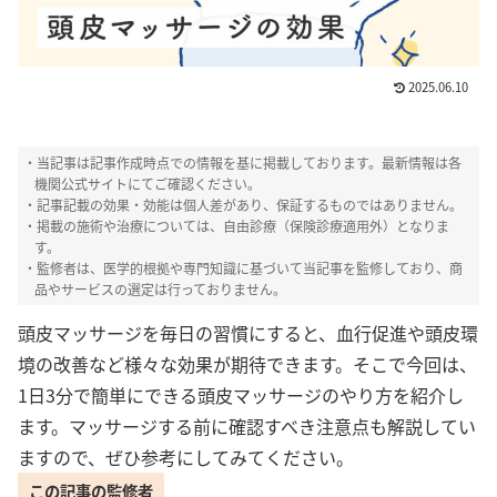
2025.06.10
ピカパカ編集部
・当記事は記事作成時点での情報を基に掲載しております。最新情報は各
HealthHair Labでは、
コンテンツポリシー
機関公式サイトにてご確認ください。
と運営指針
に則り、厳正な管理のもと、女性
・記事記載の効果・効能は個人差があり、保証するものではありません。
の髪や毛にまつわるテーマについて情報掲載
・掲載の施術や治療については、自由診療（保険診療適用外）となりま
を行っております。髪や頭皮についての様々
なお悩みに対して、客観的かつ信頼性の高い
す。
情報を提供できるよう心掛け、編集部による
・監修者は、医学的根拠や専門知識に基づいて当記事を監修しており、商
独自調査を行った上で推薦しています。
品やサービスの選定は行っておりません。
頭皮マッサージを毎日の習慣にすると、血行促進や頭皮環
境の改善など様々な効果が期待できます。そこで今回は、
1日3分で簡単にできる頭皮マッサージのやり方を紹介し
ます。マッサージする前に確認すべき注意点も解説してい
ますので、ぜひ参考にしてみてください。
この記事の監修者