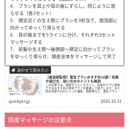
4. ブラシを耳上や耳の後にずらし、同じように滑
らせる（各3セット）
5. 襟足近くの生え際にブラシを3秒当て、頭頂部に
向かってゆっくり滑らせる
6. 耳の後までを5ラインに分け、それぞれ3セット
マッサージする
7. 前髪の生え際～後頭部～襟足に向かってブラシ
をゆっくり滑らせ、頭皮全体をマッサージして完了
【美容師監修】電気ブラシおすすめ10選！効果
や選び方、使い方のポイントも解説
この記事では、頭皮やフェイスライン、全身のケアに使用
できるおすすめの電気ブラシを厳選して紹介します。また
防水性能やEMSといった機能、価格帯など、電気ブラシを
選ぶ時のポイントについてもまとめました。自分に合った
電気ブラシを見つけてください。
quickpcr.jp
2025.10.31
頭皮マッサージの注意点