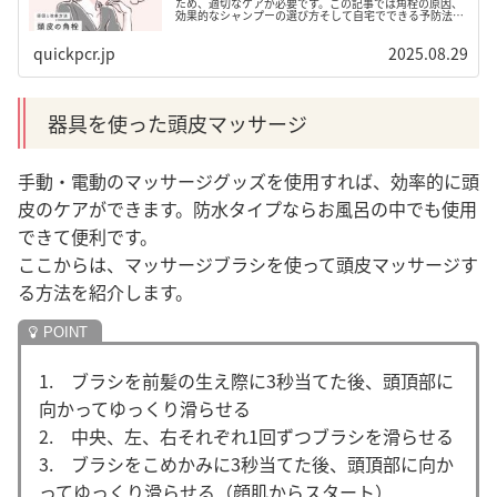
ため、適切なケアが必要です。この記事では角栓の原因、
効果的なシャンプーの選び方そして自宅でできる予防法を
詳しく解説します。健康的な頭皮を保つための対策を学
び、理想的なヘアケアを始めましょう。
quickpcr.jp
2025.08.29
器具を使った頭皮マッサージ
手動・電動のマッサージグッズを使用すれば、効率的に頭
皮のケアができます。防水タイプならお風呂の中でも使用
できて便利です。
ここからは、マッサージブラシを使って頭皮マッサージす
る方法を紹介します。
1. ブラシを前髪の生え際に3秒当てた後、頭頂部に
向かってゆっくり滑らせる
2. 中央、左、右それぞれ1回ずつブラシを滑らせる
3. ブラシをこめかみに3秒当てた後、頭頂部に向か
ってゆっくり滑らせる（顔肌からスタート）