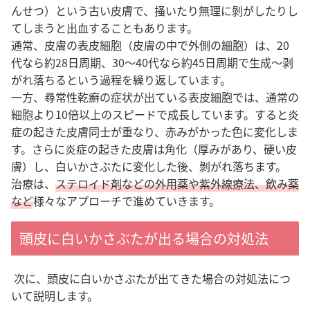
んせつ）という古い皮膚で、掻いたり無理に剝がしたりし
てしまうと出血することもあります。
通常、皮膚の表皮細胞（皮膚の中で外側の細胞）は、20
代なら約28日周期、30～40代なら約45日周期で生成～剥
がれ落ちるという過程を繰り返しています。
一方、尋常性乾癬の症状が出ている表皮細胞では、通常の
細胞より10倍以上のスピードで成長しています。すると炎
症の起きた皮膚同士が重なり、赤みがかった色に変化しま
す。さらに炎症の起きた皮膚は角化（厚みがあり、硬い皮
膚）し、白いかさぶたに変化した後、剝がれ落ちます。
治療は、
ステロイド剤などの外用薬や紫外線療法、飲み薬
など
様々なアプローチで進めていきます。
頭皮に白いかさぶたが出る場合の対処法
次に、頭皮に白いかさぶたが出てきた場合の対処法につ
いて説明します。