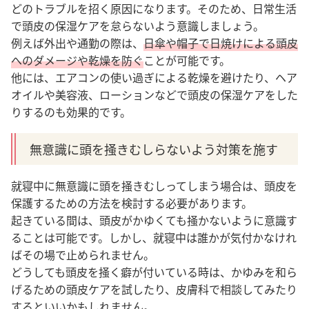
どのトラブルを招く原因になります。そのため、日常生活
で頭皮の保湿ケアを怠らないよう意識しましょう。
例えば外出や通勤の際は、
日傘や帽子で日焼けによる頭皮
へのダメージや乾燥を防ぐ
ことが可能です。
他には、エアコンの使い過ぎによる乾燥を避けたり、ヘア
オイルや美容液、ローションなどで頭皮の保湿ケアをした
りするのも効果的です
。
無意識に頭を掻きむしらないよう対策を施す
就寝中に無意識に頭を掻きむしってしまう場合は、頭皮を
保護するための方法を検討する必要があります。
起きている間は、頭皮がかゆくても掻かないように意識す
ることは可能です。しかし、就寝中は誰かが気付かなけれ
ばその場で止められません。
どうしても頭皮を掻く癖が付いている時は、かゆみを和ら
げるための頭皮ケアを試したり、皮膚科で相談してみたり
するといいかもしれません
。