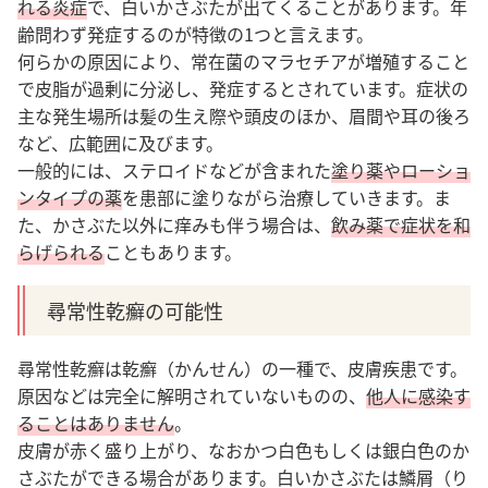
れる炎症
で、白いかさぶたが出てくることがあります。年
齢問わず発症するのが特徴の1つと言えます。
何らかの原因により、常在菌のマラセチアが増殖すること
で皮脂が過剰に分泌し、発症するとされています。症状の
主な発生場所は髪の生え際や頭皮のほか、眉間や耳の後ろ
など、広範囲に及びます。
一般的には、ステロイドなどが含まれた
塗り薬やローショ
ンタイプの薬
を患部に塗りながら治療していきます。ま
た、かさぶた以外に痒みも伴う場合は、
飲み薬で症状を和
らげられる
こともあります。
尋常性乾癬の可能性
尋常性乾癬は乾癬（かんせん）の一種で、皮膚疾患です。
原因などは完全に解明されていないものの、
他人に感染す
ることはありません
。
皮膚が赤く盛り上がり、なおかつ白色もしくは銀白色のか
さぶたができる場合があります。白いかさぶたは鱗屑（り