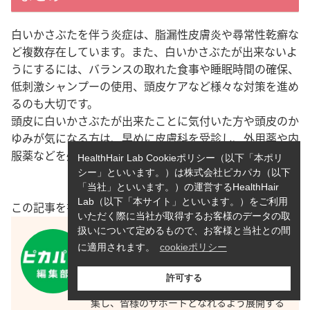
白いかさぶたを伴う炎症は、脂漏性皮膚炎や尋常性乾癬な
ど複数存在しています。また、白いかさぶたが出来ないよ
うにするには、バランスの取れた食事や睡眠時間の確保、
低刺激シャンプーの使用、頭皮ケアなど様々な対策を進め
るのも大切です。
頭皮に白いかさぶたが出来たことに気付いた方や頭皮のか
ゆみが気になる方は、早めに皮膚
科を受診し、外用薬や内
服薬などを処方してもらいましょう。
HealthHair Lab Cookieポリシー（以下「本ポリ
シー」といいます。）は株式会社ピカパカ（以下
「当社」といいます。）の運営するHealthHair
Lab（以下「本サイト」といいます。）をご利用
この記事を書いた人
いただく際に当社が取得するお客様のデータの取
扱いについて定めるもので、お客様と当社との間
ピカパカ編集部
に適用されます。
cookieポリシー
HealthHair Labでは、女性の髪や頭皮のお悩
みに寄り添った情報を提供しています。「お
すすめ情報」や「メリット・デメリット」な
許可する
ど医師や専門家の監修のもと独自の視点で編
集し、皆様のサポートとなれるよう展開する