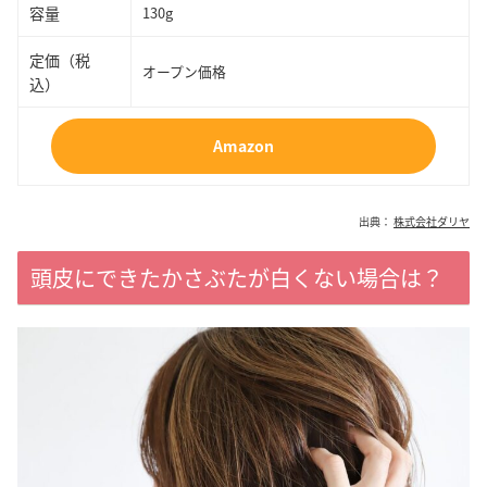
容量
130g
定価（税
オープン価格
込）
Amazon
出典：
株式会社ダリヤ
頭皮にできたかさぶたが白くない場合は？