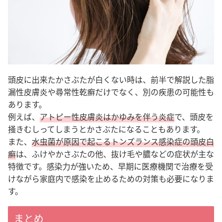
頭皮に出来たかさぶたが白くない時は、前半で解説した脂
漏性皮膚炎や尋常性乾癬だけでなく、別の疾患の可能性も
あります。
例えば、
アトピー性皮膚炎はかゆみを伴う炎症
で、頭皮を
掻きむしってしまうとかさぶたになることもあります。
また、
水虫菌が原因で起こるトンズランス感染症の頭皮白
癬
は、ふけやかさぶたの他、抜け毛や膿などの症状が主な
特徴です。
感染力が強いため、早期に医療機関で治療を受
けながら家庭内で感染を止めるための対策も必要になりま
す
。
まとめ