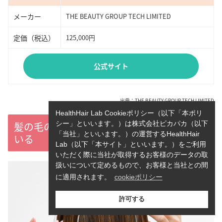
メーカー
THE BEAUTY GROUP TECH LIMITED
定価（税込）
125,000円
公式サイト
出典：
THE BEAUTY GROUP TECH LIMITED
HealthHair Lab Cookieポリシー（以下「本ポリ
髪の毛の太さが頭皮の柔らかさに関係して
シー」といいます。）は株式会社ピカパカ（以下
「当社」といいます。）の運営するHealthHair
いる
Lab（以下「本サイト」といいます。）をご利用
いただく際に当社が取得するお客様のデータの取
扱いについて定めるもので、お客様と当社との間
に適用されます。
cookieポリシー
許可する