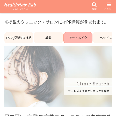
HealthHair Lab
検索
メニュー
ヘルスヘアラボ
※掲載のクリニック・サロンにはPR情報が含まれます。
FAGA/薄毛/抜け毛
美髪
アートメイク
ヘッドスパ