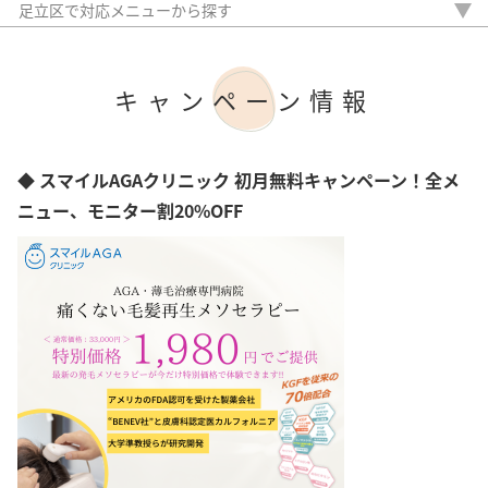
目黒区
足立区で対応メニューから探す
埼玉県
千代田区
眉
千葉県
八王子市
アイライン
神奈川県
町田市
リップ
キャンペーン情報
立川市
ほくろ
武蔵野市
傷跡
足立区
ヘアライン
大田区
◆ スマイルAGAクリニック 初月無料キャンペーン！全メ
台東区
ニュー、モニター割20%OFF
豊島区
渋谷区
港区
中央区
新宿区