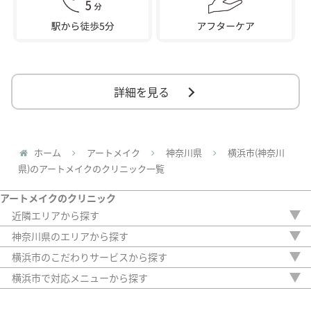
詳細を見る
ホーム
アートメイク
神奈川県
横浜市(神奈川
県)のアートメイクのクリニック一覧
アートメイクのクリニック
近隣エリアから探す
栃木県
神奈川県のエリアから探す
群馬県
藤沢市
横浜市のこだわりサービスから探す
埼玉県
相模原市
駅から徒歩5分以内
千葉県
横浜市で対応メニューから探す
横浜市
20時以降OK
東京都
眉
川崎市
アフターケア
アイライン