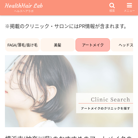
HealthHair Lab
検索
メニュー
ヘルスヘアラボ
※掲載のクリニック・サロンにはPR情報が含まれます。
FAGA/薄毛/抜け毛
美髪
アートメイク
ヘッドスパ