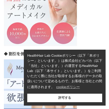
◆ 割引を併用すると最大25%OFF！
HealthHair Lab Cookieポリシー（以下「本ポリ
シー」といいます。）は株式会社ピカパカ（以下
「当社」といいます。）の運営するHealthHair
Lab（以下「本サイト」といいます。）をご利用
いただく際に当社が取得するお客様のデータの取
扱いについて定めるもので、お客様と当社との間
に適用されます。
cookieポリシー
許可する