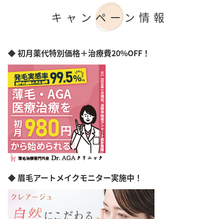
女性専門
リップ
キャンペーン情報
女性スタッフのみ
ほくろ
初診料無料
傷跡
オンライン診療
ヘアライン
◆ 初月薬代特別価格＋治療費20%OFF！
◆ 眉毛アートメイクモニター実施中！