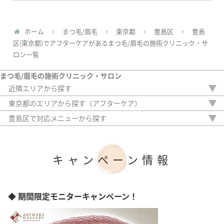
ホーム
まつ毛/眉毛
東京都
豊島区
豊島
区(東京都)でアフターケアがあるまつ毛/眉毛の施術クリニック・サ
ロン一覧
まつ毛/眉毛の施術クリニック・サロン
近隣エリアから探す
栃木県
東京都のエリアから探す（アフターケア）
埼玉県
千代田区
豊島区で対応メニューから探す
千葉県
立川市
眉毛ワックス脱毛
神奈川県
武蔵野市
眉パーマ
江東区
ハリウッドブロウリフト
キャンペーン情報
台東区
まつ毛パーマ
渋谷区
まつ毛エクステ
港区
まつ毛外用薬
中央区
眉毛スタイリング
◆ 期間限定モニターキャンペーン！
新宿区
豊島区