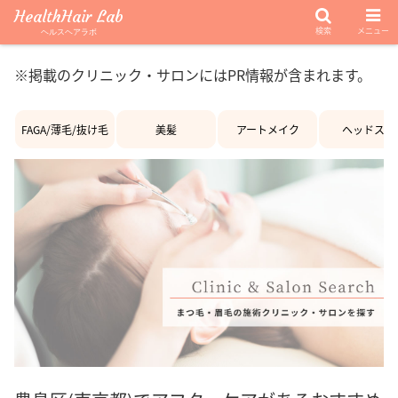
HealthHair Lab
検索
メニュー
ヘルスヘアラボ
※掲載のクリニック・サロンにはPR情報が含まれます。
FAGA/薄毛/抜け毛
美髪
アートメイク
ヘッドスパ