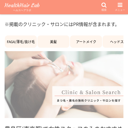
HealthHair Lab
検索
メニュー
ヘルスヘアラボ
※掲載のクリニック・サロンにはPR情報が含まれます。
FAGA/薄毛/抜け毛
美髪
アートメイク
ヘッドスパ