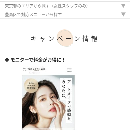
栃木県
東京都のエリアから探す（女性スタッフのみ）
埼玉県
千代田区
豊島区で対応メニューから探す
千葉県
立川市
眉毛ワックス脱毛
神奈川県
武蔵野市
眉パーマ
江東区
ハリウッドブロウリフト
キャンペーン情報
台東区
まつ毛パーマ
渋谷区
まつ毛エクステ
港区
まつ毛外用薬
中央区
眉毛スタイリング
◆ モニターで料金がお得に！
新宿区
豊島区