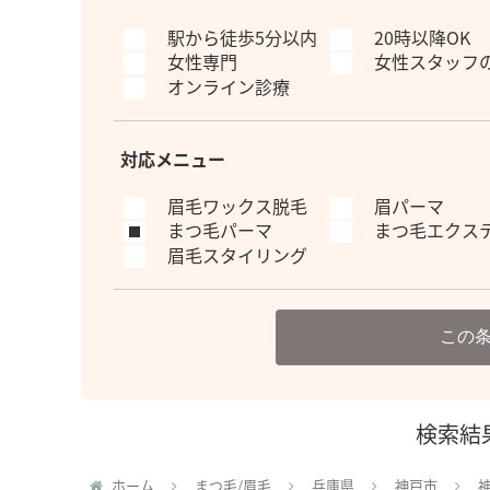
駅から徒歩5分以内
20時以降OK
女性専門
女性スタッフ
オンライン診療
対応メニュー
眉毛ワックス脱毛
眉パーマ
まつ毛パーマ
まつ毛エクス
眉毛スタイリング
この
検索結
ホーム
まつ毛/眉毛
兵庫県
神戸市