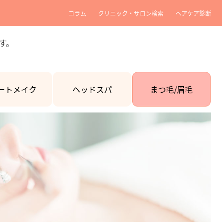
コラム
クリニック・サロン検索
ヘアケア診断
す。
ートメイク
ヘッドスパ
まつ毛/眉毛