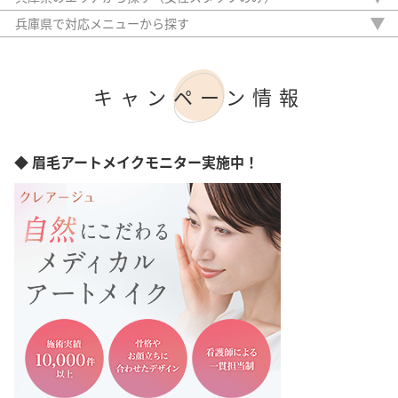
栃木県
神戸市
兵庫県で対応メニューから探す
埼玉県
眉毛ワックス脱毛
千葉県
眉パーマ
東京都
ハリウッドブロウリフト
神奈川県
キャンペーン情報
まつ毛パーマ
新潟県
まつ毛エクステ
愛知県
まつ毛外用薬
京都府
眉毛スタイリング
◆ 眉毛アートメイクモニター実施中！
大阪府
岡山県
広島県
福岡県
熊本県
鹿児島県
沖縄県