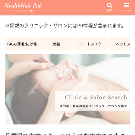
HealthHair Lab
検索
メニュー
ヘルスヘアラボ
※掲載のクリニック・サロンにはPR情報が含まれます。
FAGA/薄毛/抜け毛
美髪
アートメイク
ヘッドスパ