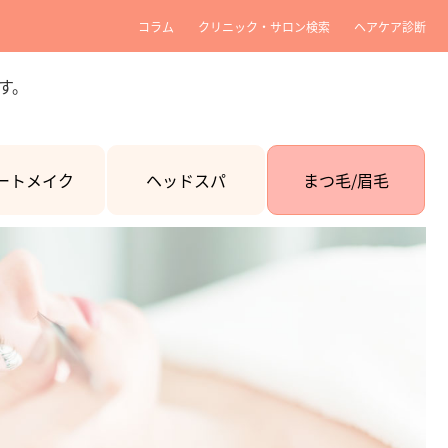
コラム
クリニック・サロン検索
ヘアケア診断
す。
ートメイク
ヘッドスパ
まつ毛/眉毛