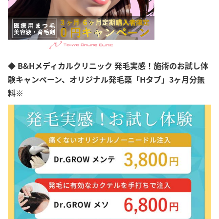
愛媛県
高知県
福岡県
佐賀県
長崎県
熊本県
◆ B&Hメディカルクリニック 発毛実感！施術のお試し体
大分県
宮崎県
験キャンペーン、オリジナル発毛薬「Hタブ」3ヶ月分無
鹿児島県
料※
沖縄県