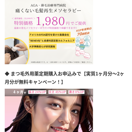
富山県
石川県
福井県
山梨県
長野県
岐阜県
静岡県
愛知県
三重県
滋賀県
京都府
◆ まつ毛外用薬定期購入お申込みで【実質1ヶ月分～2ヶ
大阪府
兵庫県
月分が無料キャンペーン！】
奈良県
和歌山県
島根県
岡山県
広島県
山口県
徳島県
香川県