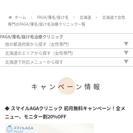
ホーム
FAGA/薄毛/抜け毛
北海道
北海道で女性
専門のFAGA/薄毛/抜け毛治療クリニック一覧
FAGA/薄毛/抜け毛治療クリニック
他の都道府県から探す（女性専門）
青森県
北海道のエリアから探す（女性専門）
岩手県
札幌市
北海道で対応メニューから探す
宮城県
内服薬
秋田県
外用薬
山形県
注入治療
福島県
キャンペーン情報
オリジナル治療
茨城県
サプリ
栃木県
植毛
群馬県
アートメイク
◆ スマイルAGAクリニック 初月無料キャンペーン！全メ
埼玉県
検査
千葉県
ニュー、モニター割20%OFF
東京都
神奈川県
新潟県