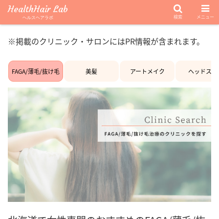
HealthHair Lab
検索
メニュー
ヘルスヘアラボ
※掲載のクリニック・サロンにはPR情報が含まれます。
FAGA/薄毛/抜け毛
美髪
アートメイク
ヘッドスパ