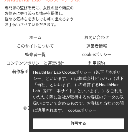
専門家の監修を元に、女性の髪や頭皮の
お悩みに寄り添った情報を提供し、
悩める気持ちを少しでも軽く出来るよう
お手伝いさせていただきます。
ホーム
お問い合わせ
このサイトについて
運営者情報
監修者一覧
cookieポリシー
コンテンツポリシーと運営指針
利用規約
著作権ポリシー/免責事項
プライバシーポリシー
HealthHair Lab Cookieポリシー（以下「本ポリ
シー」といいます。）は株式会社ピカパカ（以下
「当社」といいます。）の運営するHealthHair
Lab（以下「本サイト」といいます。）をご利用
いただく際に当社が取得するお客様のデータの取
扱いについて定めるもので、お客様と当社との間
© 2023-2026 HealthHair Lab ヘルスヘアラボ.
に適用されます。
cookieポリシー
許可する