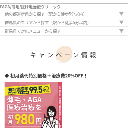
FAGA/薄毛/抜け毛治療クリニック
他の都道府県から探す（駅から徒歩5分以内）
北海道
群馬県のエリアから探す（駅から徒歩5分以内）
青森県
高崎市
群馬県で対応メニューから探す
岩手県
前橋市
内服薬
宮城県
外用薬
秋田県
注入治療
山形県
キャンペーン情報
オリジナル治療
福島県
サプリ
茨城県
植毛
栃木県
アートメイク
◆ 初月薬代特別価格＋治療費20%OFF！
埼玉県
検査
千葉県
東京都
神奈川県
新潟県
富山県
石川県
福井県
山梨県