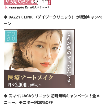
長野県
岐阜県
静岡県
愛知県
◆ DAZZY CLINIC（デイジークリニック）の特別キャンペ
三重県
ーン
滋賀県
京都府
大阪府
兵庫県
奈良県
和歌山県
島根県
岡山県
広島県
山口県
徳島県
香川県
愛媛県
高知県
◆ スマイルAGAクリニック 初月無料キャンペーン！全メ
福岡県
佐賀県
ニュー、モニター割20%OFF
長崎県