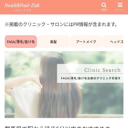
HealthHair Lab
検索
メニュー
ヘルスヘアラボ
※掲載のクリニック・サロンにはPR情報が含まれます。
FAGA/薄毛/抜け毛
美髪
アートメイク
ヘッドスパ