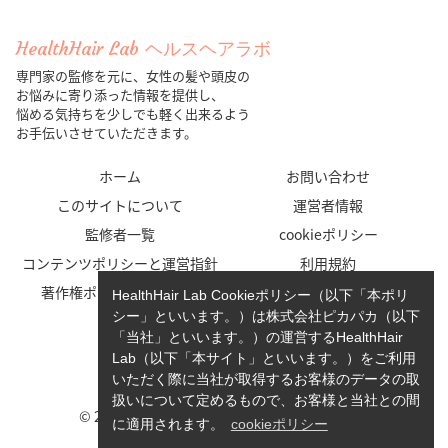
HealthHair Lab ヘルスヘアラボ
専門家の監修を元に、女性の髪や頭皮の
お悩みに寄り添った情報を提供し、
悩める気持ちを少しでも軽く出来るよう
お手伝いさせていただきます。
ホーム
お問い合わせ
このサイトについて
運営者情報
監修者一覧
cookieポリシー
コンテンツポリシーと運営指針
利用規約
著作権ポリシー/免責事項
プライバシーポリシー
HealthHair Lab Cookieポリシー（以下「本ポリ
シー」といいます。）は株式会社ピカパカ（以下
「当社」といいます。）の運営するHealthHair
Lab（以下「本サイト」といいます。）をご利用
いただく際に当社が取得するお客様のデータの取
扱いについて定めるもので、お客様と当社との間
© 2023-2026 HealthHair Lab ヘルスヘアラボ.
に適用されます。
cookieポリシー