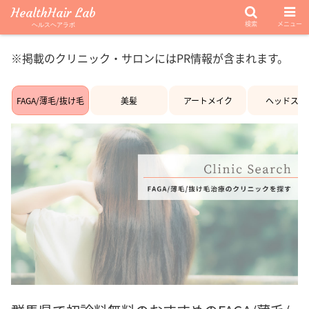
HealthHair Lab
検索
メニュー
ヘルスヘアラボ
※掲載のクリニック・サロンにはPR情報が含まれます。
FAGA/薄毛/抜け毛
美髪
アートメイク
ヘッドスパ