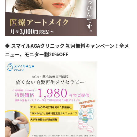
長野県
岐阜県
静岡県
愛知県
三重県
滋賀県
京都府
◆ スマイルAGAクリニック 初月無料キャンペーン！全メ
大阪府
兵庫県
ニュー、モニター割20%OFF
奈良県
和歌山県
島根県
岡山県
広島県
山口県
徳島県
香川県
愛媛県
高知県
福岡県
佐賀県
長崎県