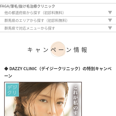
FAGA/薄毛/抜け毛治療クリニック
他の都道府県から探す（初診料無料）
北海道
群馬県のエリアから探す（初診料無料）
青森県
高崎市
群馬県で対応メニューから探す
岩手県
前橋市
内服薬
宮城県
外用薬
秋田県
注入治療
山形県
キャンペーン情報
オリジナル治療
福島県
サプリ
茨城県
植毛
栃木県
アートメイク
◆ DAZZY CLINIC（デイジークリニック）の特別キャンペ
埼玉県
検査
千葉県
ーン
東京都
神奈川県
新潟県
富山県
石川県
福井県
山梨県