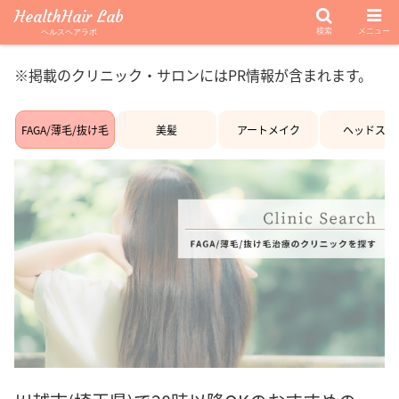
HealthHair Lab
検索
メニュー
ヘルスヘアラボ
※掲載のクリニック・サロンにはPR情報が含まれます。
FAGA/薄毛/抜け毛
美髪
アートメイク
ヘッドスパ