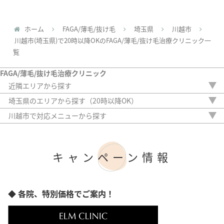
ホーム
FAGA/薄毛/抜け毛
埼玉県
川越市
川越市(埼玉県)で20時以降OKのFAGA/薄毛/抜け毛治療クリニック一
覧
FAGA/薄毛/抜け毛治療クリニック
近隣エリアから探す
茨城県
埼玉県のエリアから探す（20時以降OK）
栃木県
さいたま市
川越市で対応メニューから探す
群馬県
川口市
内服薬
千葉県
所沢市
外用薬
東京都
川越市
注入治療
神奈川県
キャンペーン情報
熊谷市
オリジナル治療
越谷市
サプリ
植毛
アートメイク
◆ 各院、特別価格でご案内！
検査