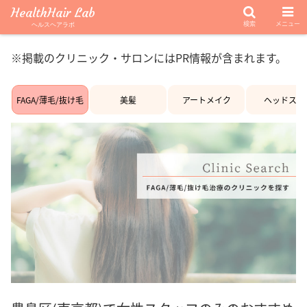
HealthHair Lab
検索
メニュー
ヘルスヘアラボ
※掲載のクリニック・サロンにはPR情報が含まれます。
FAGA/薄毛/抜け毛
美髪
アートメイク
ヘッドスパ