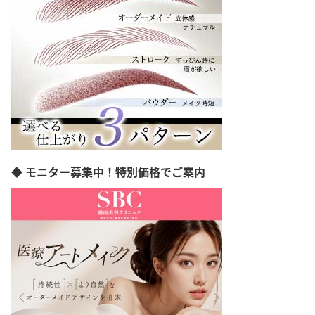
世田谷区
北区
武蔵野市
調布市
立川市
町田市
八王子市
千代田区
品川区
中野区
◆ モニター募集中！特別価格でご案内