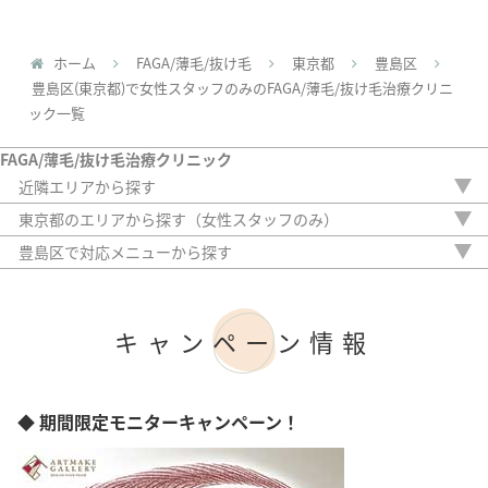
ホーム
FAGA/薄毛/抜け毛
東京都
豊島区
豊島区(東京都)で女性スタッフのみのFAGA/薄毛/抜け毛治療クリニ
ック一覧
FAGA/薄毛/抜け毛治療クリニック
近隣エリアから探す
茨城県
東京都のエリアから探す（女性スタッフのみ）
栃木県
新宿区
豊島区で対応メニューから探す
群馬県
中央区
内服薬
埼玉県
港区
外用薬
千葉県
渋谷区
注入治療
神奈川県
キャンペーン情報
豊島区
オリジナル治療
台東区
サプリ
墨田区
植毛
江東区
アートメイク
◆ 期間限定モニターキャンペーン！
大田区
検査
足立区
目黒区