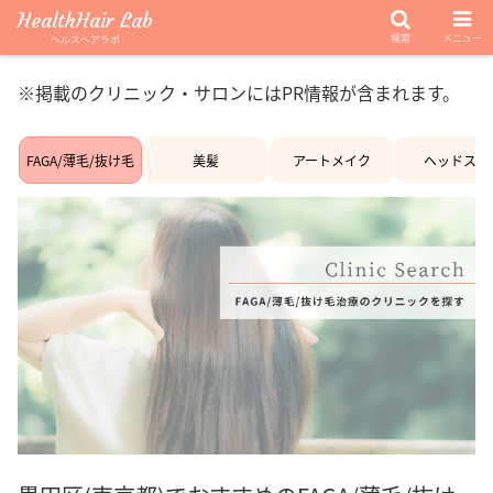
HealthHair Lab
検索
メニュー
ヘルスヘアラボ
※掲載のクリニック・サロンにはPR情報が含まれます。
FAGA/薄毛/抜け毛
美髪
アートメイク
ヘッドスパ