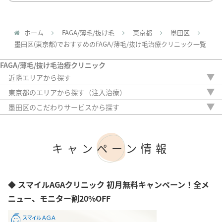
ホーム
FAGA/薄毛/抜け毛
東京都
墨田区
墨田区(東京都)でおすすめのFAGA/薄毛/抜け毛治療クリニック一覧
FAGA/薄毛/抜け毛治療クリニック
近隣エリアから探す
茨城県
東京都のエリアから探す（注入治療）
栃木県
新宿区
墨田区のこだわりサービスから探す
群馬県
中央区
駅から徒歩5分以内
埼玉県
港区
20時以降OK
千葉県
渋谷区
アフターケア
神奈川県
キャンペーン情報
豊島区
女性専門
台東区
女性スタッフのみ
墨田区
初診料無料
江東区
オンライン診療
◆ スマイルAGAクリニック 初月無料キャンペーン！全メ
大田区
ニュー、モニター割20%OFF
足立区
目黒区
世田谷区