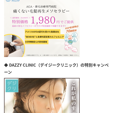
北区
武蔵野市
調布市
立川市
町田市
八王子市
千代田区
品川区
中野区
◆ DAZZY CLINIC（デイジークリニック）の特別キャンペ
ーン