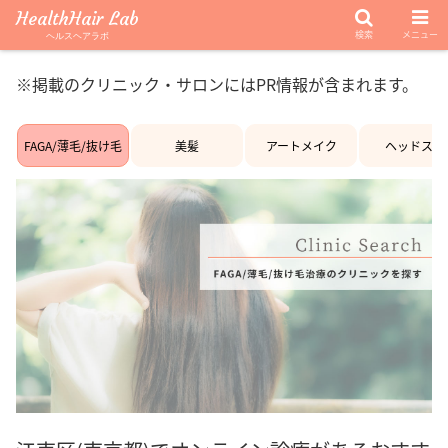
HealthHair Lab
検索
メニュー
ヘルスヘアラボ
※掲載のクリニック・サロンにはPR情報が含まれます。
FAGA/薄毛/抜け毛
美髪
アートメイク
ヘッドスパ