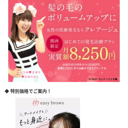
調布市
立川市
町田市
八王子市
千代田区
品川区
中野区
◆ 特別価格でご案内！