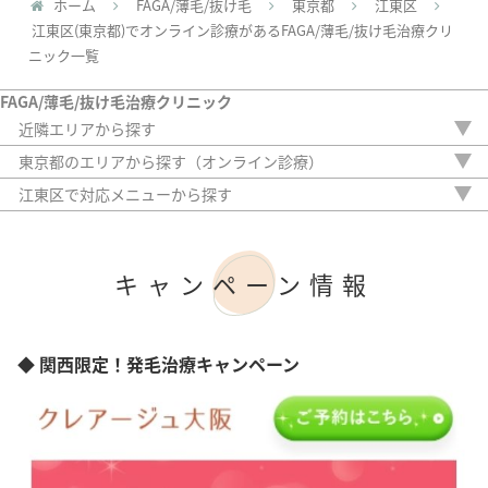
ホーム
FAGA/薄毛/抜け毛
東京都
江東区
江東区(東京都)でオンライン診療があるFAGA/薄毛/抜け毛治療クリ
ニック一覧
FAGA/薄毛/抜け毛治療クリニック
近隣エリアから探す
茨城県
東京都のエリアから探す（オンライン診療）
栃木県
新宿区
江東区で対応メニューから探す
群馬県
中央区
内服薬
埼玉県
港区
外用薬
千葉県
渋谷区
注入治療
神奈川県
キャンペーン情報
豊島区
オリジナル治療
台東区
サプリ
墨田区
植毛
江東区
アートメイク
◆ 関西限定！発毛治療キャンペーン
大田区
検査
足立区
目黒区
世田谷区
北区
武蔵野市