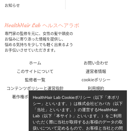
お知らせ
HealthHair Lab ヘルスヘアラボ
専門家の監修を元に、女性の髪や頭皮の
お悩みに寄り添った情報を提供し、
悩める気持ちを少しでも軽く出来るよう
お手伝いさせていただきます。
ホーム
お問い合わせ
このサイトについて
運営者情報
監修者一覧
cookieポリシー
コンテンツポリシーと運営指針
利用規約
著作権ポリシー/免責事項
プライバシーポリシー
HealthHair Lab Cookieポリシー（以下「本ポリ
シー」といいます。）は株式会社ピカパカ（以下
「当社」といいます。）の運営するHealthHair
Lab（以下「本サイト」といいます。）をご利用
いただく際に当社が取得するお客様のデータの取
扱いについて定めるもので、お客様と当社との間