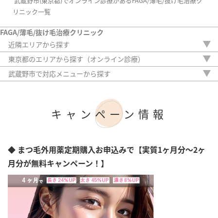
武蔵野市(東京都)でオンライン診療があるFAGA/薄毛/抜け毛治療ク
リニック一覧
FAGA/薄毛/抜け毛治療クリニック
近隣エリアから探す
茨城県
東京都のエリアから探す（オンライン診療）
栃木県
新宿区
武蔵野市で対応メニューから探す
群馬県
中央区
内服薬
埼玉県
港区
外用薬
千葉県
渋谷区
注入治療
神奈川県
キャンペーン情報
豊島区
オリジナル治療
台東区
サプリ
墨田区
植毛
江東区
アートメイク
◆ まつ毛外用薬定期購入お申込みで【実質1ヶ月分～2ヶ
大田区
検査
月分が無料キャンペーン！】
足立区
目黒区
世田谷区
北区
武蔵野市
調布市