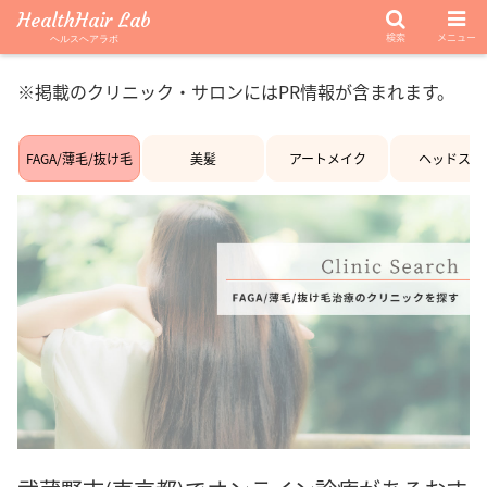
HealthHair Lab
検索
メニュー
ヘルスヘアラボ
※掲載のクリニック・サロンにはPR情報が含まれます。
FAGA/薄毛/抜け毛
美髪
アートメイク
ヘッドスパ