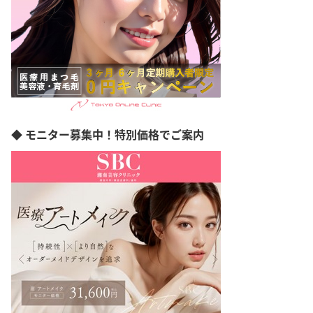
立川市
町田市
八王子市
千代田区
品川区
中野区
◆ モニター募集中！特別価格でご案内