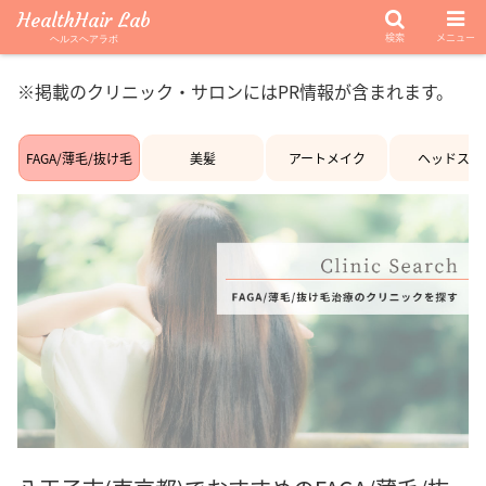
HealthHair Lab
検索
メニュー
ヘルスヘアラボ
※掲載のクリニック・サロンにはPR情報が含まれます。
FAGA/薄毛/抜け毛
美髪
アートメイク
ヘッドスパ