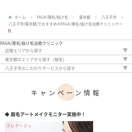
ホーム
FAGA/薄毛/抜け毛
東京都
八王子市
八王子市(東京都)でおすすめのFAGA/薄毛/抜け毛治療クリニック一
覧
FAGA/薄毛/抜け毛治療クリニック
近隣エリアから探す
茨城県
東京都のエリアから探す（植毛）
栃木県
新宿区
八王子市のこだわりサービスから探す
群馬県
中央区
駅から徒歩5分以内
埼玉県
港区
20時以降OK
千葉県
渋谷区
アフターケア
神奈川県
キャンペーン情報
豊島区
女性専門
台東区
女性スタッフのみ
墨田区
初診料無料
江東区
オンライン診療
◆ 眉毛アートメイクモニター実施中！
大田区
足立区
目黒区