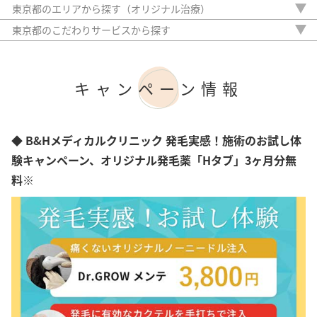
北海道
東京都のエリアから探す（オリジナル治療）
青森県
新宿区
東京都のこだわりサービスから探す
岩手県
中央区
駅から徒歩5分以内
宮城県
港区
20時以降OK
秋田県
渋谷区
アフターケア
山形県
キャンペーン情報
豊島区
女性専門
福島県
台東区
女性スタッフのみ
茨城県
墨田区
初診料無料
栃木県
江東区
オンライン診療
◆ B&Hメディカルクリニック 発毛実感！施術のお試し体
群馬県
大田区
埼玉県
験キャンペーン、オリジナル発毛薬「Hタブ」3ヶ月分無
足立区
千葉県
目黒区
料※
神奈川県
世田谷区
新潟県
北区
富山県
武蔵野市
石川県
調布市
福井県
立川市
山梨県
町田市
長野県
八王子市
岐阜県
千代田区
静岡県
品川区