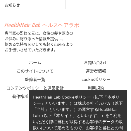
お知らせ
HealthHair Lab ヘルスヘアラボ
専門家の監修を元に、女性の髪や頭皮の
お悩みに寄り添った情報を提供し、
悩める気持ちを少しでも軽く出来るよう
お手伝いさせていただきます。
ホーム
お問い合わせ
このサイトについて
運営者情報
監修者一覧
cookieポリシー
コンテンツポリシーと運営指針
利用規約
著作権ポリシー/免責事項
プライバシーポリシー
HealthHair Lab Cookieポリシー（以下「本ポリ
シー」といいます。）は株式会社ピカパカ（以下
「当社」といいます。）の運営するHealthHair
Lab（以下「本サイト」といいます。）をご利用
いただく際に当社が取得するお客様のデータの取
扱いについて定めるもので、お客様と当社との間