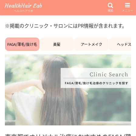
HealthHair Lab
検索
メニュー
ヘルスヘアラボ
※掲載のクリニック・サロンにはPR情報が含まれます。
FAGA/薄毛/抜け毛
美髪
アートメイク
ヘッドスパ