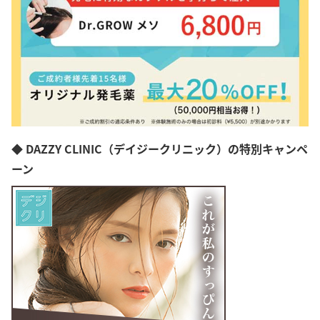
愛知県
中野区
三重県
滋賀県
京都府
大阪府
兵庫県
奈良県
和歌山県
島根県
岡山県
◆ DAZZY CLINIC（デイジークリニック）の特別キャンペ
広島県
山口県
ーン
徳島県
香川県
愛媛県
高知県
福岡県
佐賀県
長崎県
熊本県
大分県
宮崎県