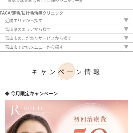
県)のFAGA/薄毛/抜け毛治療クリニック一覧
FAGA/薄毛/抜け毛治療クリニック
近隣エリアから探す
新潟県
富山県のエリアから探す
石川県
富山市
富山市のこだわりサービスから探す
福井県
駅から徒歩5分以内
山梨県
富山市で対応メニューから探す
20時以降OK
長野県
内服薬
アフターケア
岐阜県
外用薬
女性専門
静岡県
注入治療
キャンペーン情報
女性スタッフのみ
愛知県
オリジナル治療
初診料無料
サプリ
オンライン診療
植毛
アートメイク
◆ 今月限定キャンペーン
検査