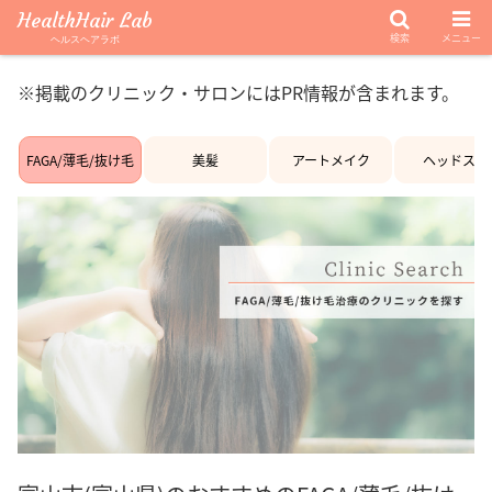
HealthHair Lab
検索
メニュー
ヘルスヘアラボ
※掲載のクリニック・サロンにはPR情報が含まれます。
FAGA/薄毛/抜け毛
美髪
アートメイク
ヘッドスパ