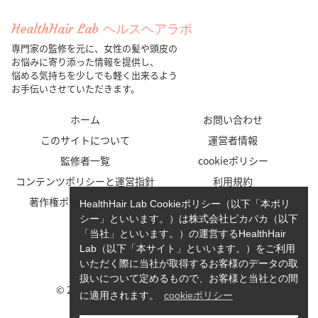
HealthHair Lab ヘルスヘアラボ
専門家の監修を元に、女性の髪や頭皮の
お悩みに寄り添った情報を提供し、
悩める気持ちを少しでも軽く出来るよう
お手伝いさせていただきます。
ホーム
お問い合わせ
このサイトについて
運営者情報
監修者一覧
cookieポリシー
コンテンツポリシーと運営指針
利用規約
著作権ポリシー/免責事項
プライバシーポリシー
HealthHair Lab Cookieポリシー（以下「本ポリ
シー」といいます。）は株式会社ピカパカ（以下
「当社」といいます。）の運営するHealthHair
Lab（以下「本サイト」といいます。）をご利用
いただく際に当社が取得するお客様のデータの取
扱いについて定めるもので、お客様と当社との間
© 2023-2026 HealthHair Lab ヘルスヘアラボ.
に適用されます。
cookieポリシー