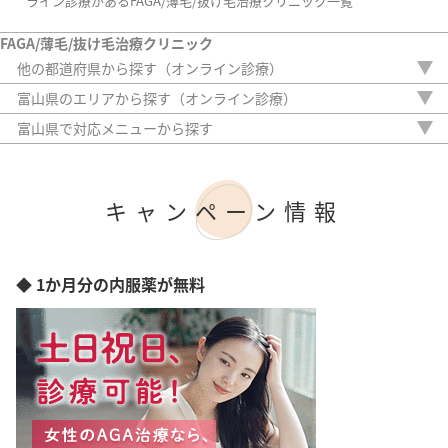
ライン診療があるFAGA/薄毛/抜け毛治療クリニック一覧
FAGA/薄毛/抜け毛治療クリニック
他の都道府県から探す（オンライン診療）
北海道
富山県のエリアから探す（オンライン診療）
青森県
富山市
富山県で対応メニューから探す
岩手県
内服薬
宮城県
外用薬
秋田県
注入治療
山形県
キャンペーン情報
オリジナル治療
福島県
サプリ
茨城県
植毛
栃木県
アートメイク
◆ 1か月分の内服薬が無料
群馬県
検査
埼玉県
千葉県
東京都
神奈川県
新潟県
石川県
福井県