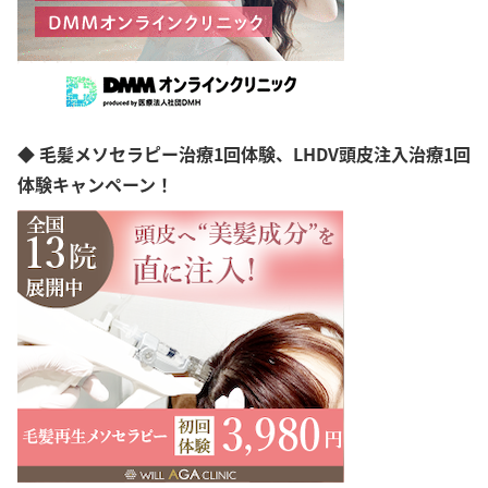
山梨県
長野県
岐阜県
静岡県
愛知県
三重県
滋賀県
◆ 毛髪メソセラピー治療1回体験、LHDV頭皮注入治療1回
京都府
体験キャンペーン！
大阪府
兵庫県
奈良県
和歌山県
島根県
岡山県
広島県
山口県
徳島県
香川県
愛媛県
高知県
福岡県
佐賀県