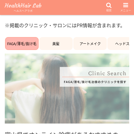
HealthHair Lab
検索
メニュー
ヘルスヘアラボ
※掲載のクリニック・サロンにはPR情報が含まれます。
FAGA/薄毛/抜け毛
美髪
アートメイク
ヘッドスパ