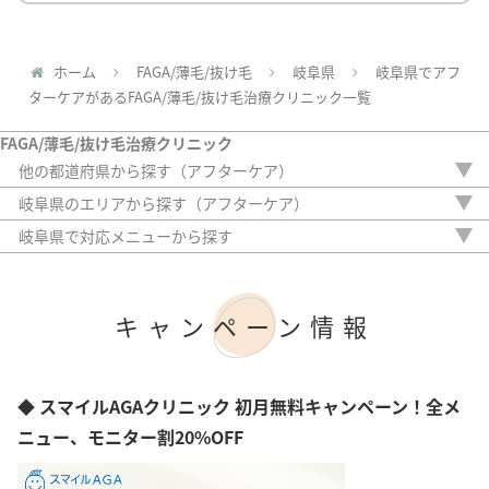
ホーム
FAGA/薄毛/抜け毛
岐阜県
岐阜県でアフ
ターケアがあるFAGA/薄毛/抜け毛治療クリニック一覧
FAGA/薄毛/抜け毛治療クリニック
他の都道府県から探す（アフターケア）
北海道
岐阜県のエリアから探す（アフターケア）
青森県
岐阜市
岐阜県で対応メニューから探す
岩手県
内服薬
宮城県
外用薬
秋田県
注入治療
山形県
キャンペーン情報
オリジナル治療
福島県
サプリ
茨城県
植毛
栃木県
アートメイク
◆ スマイルAGAクリニック 初月無料キャンペーン！全メ
群馬県
検査
埼玉県
ニュー、モニター割20%OFF
千葉県
東京都