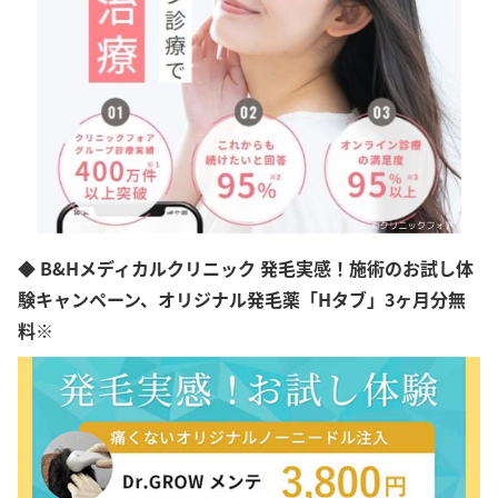
愛媛県
高知県
福岡県
佐賀県
長崎県
熊本県
大分県
宮崎県
鹿児島県
沖縄県
◆ B&Hメディカルクリニック 発毛実感！施術のお試し体
験キャンペーン、オリジナル発毛薬「Hタブ」3ヶ月分無
料※