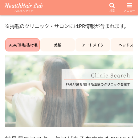
HealthHair Lab
検索
メニュー
ヘルスヘアラボ
※掲載のクリニック・サロンにはPR情報が含まれます。
FAGA/薄毛/抜け毛
美髪
アートメイク
ヘッドスパ