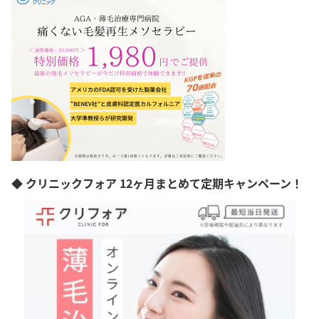
神奈川県
新潟県
富山県
石川県
福井県
山梨県
長野県
静岡県
愛知県
三重県
滋賀県
京都府
◆ クリニックフォア 12ヶ月まとめて定期キャンペーン！
大阪府
兵庫県
奈良県
和歌山県
島根県
岡山県
広島県
山口県
徳島県
香川県