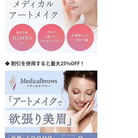
愛媛県
高知県
福岡県
佐賀県
長崎県
熊本県
大分県
宮崎県
鹿児島県
沖縄県
◆ 割引を併用すると最大25%OFF！