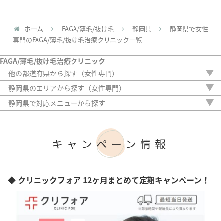
ホーム
FAGA/薄毛/抜け毛
静岡県
静岡県で女性
専門のFAGA/薄毛/抜け毛治療クリニック一覧
FAGA/薄毛/抜け毛治療クリニック
他の都道府県から探す（女性専門）
北海道
静岡県のエリアから探す（女性専門）
青森県
静岡市
静岡県で対応メニューから探す
岩手県
浜松市
内服薬
宮城県
熱海市
外用薬
秋田県
三島市
注入治療
山形県
キャンペーン情報
オリジナル治療
福島県
サプリ
茨城県
植毛
栃木県
アートメイク
◆ クリニックフォア 12ヶ月まとめて定期キャンペーン！
群馬県
検査
埼玉県
千葉県
東京都
神奈川県