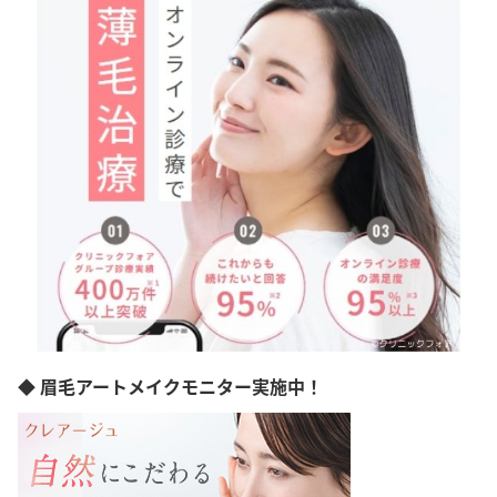
新潟県
富山県
石川県
福井県
山梨県
長野県
岐阜県
愛知県
三重県
滋賀県
京都府
大阪府
兵庫県
奈良県
和歌山県
島根県
◆ 眉毛アートメイクモニター実施中！
岡山県
広島県
山口県
徳島県
香川県