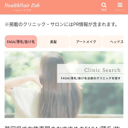
HealthHair Lab
検索
メニュー
ヘルスヘアラボ
※掲載のクリニック・サロンにはPR情報が含まれます。
FAGA/薄毛/抜け毛
美髪
アートメイク
ヘッドスパ