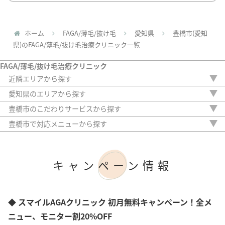
ホーム
FAGA/薄毛/抜け毛
愛知県
豊橋市(愛知
県)のFAGA/薄毛/抜け毛治療クリニック一覧
FAGA/薄毛/抜け毛治療クリニック
近隣エリアから探す
新潟県
愛知県のエリアから探す
富山県
名古屋市
豊橋市のこだわりサービスから探す
石川県
豊田市
駅から徒歩5分以内
福井県
豊橋市で対応メニューから探す
豊橋市
20時以降OK
山梨県
内服薬
アフターケア
長野県
外用薬
女性専門
岐阜県
注入治療
キャンペーン情報
女性スタッフのみ
静岡県
オリジナル治療
初診料無料
サプリ
オンライン診療
植毛
アートメイク
◆ スマイルAGAクリニック 初月無料キャンペーン！全メ
検査
ニュー、モニター割20%OFF