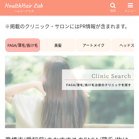
HealthHair Lab
検索
メニュー
ヘルスヘアラボ
※掲載のクリニック・サロンにはPR情報が含まれます。
FAGA/薄毛/抜け毛
美髪
アートメイク
ヘッドスパ