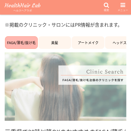
HealthHair Lab
検索
メニュー
ヘルスヘアラボ
※掲載のクリニック・サロンにはPR情報が含まれます。
FAGA/薄毛/抜け毛
美髪
アートメイク
ヘッドスパ