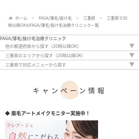
ホーム
FAGA/薄毛/抜け毛
三重県
三重県で20
時以降OKのFAGA/薄毛/抜け毛治療クリニック一覧
FAGA/薄毛/抜け毛治療クリニック
他の都道府県から探す（20時以降OK）
北海道
三重県のエリアから探す（20時以降OK）
青森県
四日市市
三重県で対応メニューから探す
岩手県
内服薬
宮城県
外用薬
秋田県
注入治療
山形県
キャンペーン情報
オリジナル治療
福島県
サプリ
茨城県
植毛
栃木県
アートメイク
◆ 眉毛アートメイクモニター実施中！
群馬県
検査
埼玉県
千葉県
東京都
神奈川県