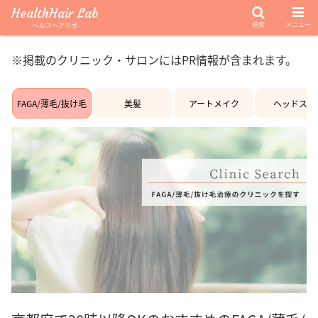
HealthHair Lab
検索
メニュー
ヘルスヘアラボ
※掲載のクリニック・サロンにはPR情報が含まれます。
FAGA/薄毛/抜け毛
美髪
アートメイク
ヘッドスパ