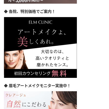
三重県
滋賀県
◆ 各院、特別価格でご案内！
大阪府
兵庫県
奈良県
和歌山県
島根県
岡山県
広島県
山口県
徳島県
香川県
愛媛県
高知県
福岡県
佐賀県
長崎県
◆ 眉毛アートメイクモニター実施中！
熊本県
大分県
宮崎県
鹿児島県
沖縄県