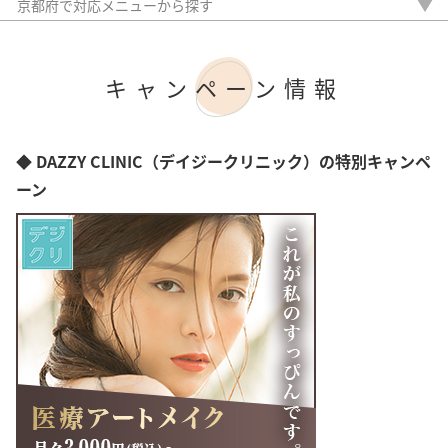
京都市
京都府で対応メニューから探す
岩手県
内服薬
宮城県
外用薬
秋田県
注入治療
山形県
キャンペーン情報
オリジナル治療
福島県
サプリ
茨城県
植毛
栃木県
アートメイク
◆ DAZZY CLINIC（デイジークリニック）の特別キャンペ
群馬県
検査
埼玉県
ーン
千葉県
東京都
神奈川県
新潟県
富山県
石川県
福井県
山梨県
長野県
岐阜県
静岡県
愛知県