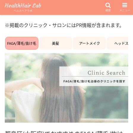
HealthHair Lab
検索
メニュー
ヘルスヘアラボ
※掲載のクリニック・サロンにはPR情報が含まれます。
FAGA/薄毛/抜け毛
美髪
アートメイク
ヘッドスパ