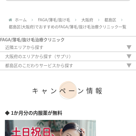
ホーム
FAGA/薄毛/抜け毛
大阪府
都島区
都島区(大阪府)でおすすめのFAGA/薄毛/抜け毛治療クリニック一覧
FAGA/薄毛/抜け毛治療クリニック
近隣エリアから探す
三重県
大阪府のエリアから探す（サプリ）
滋賀県
大阪市
都島区のこだわりサービスから探す
京都府
都島区
駅から徒歩5分以内
兵庫県
堺市
20時以降OK
奈良県
吹田市
アフターケア
和歌山県
キャンペーン情報
枚方市
女性専門
高槻市
女性スタッフのみ
初診料無料
オンライン診療
◆ 1か月分の内服薬が無料