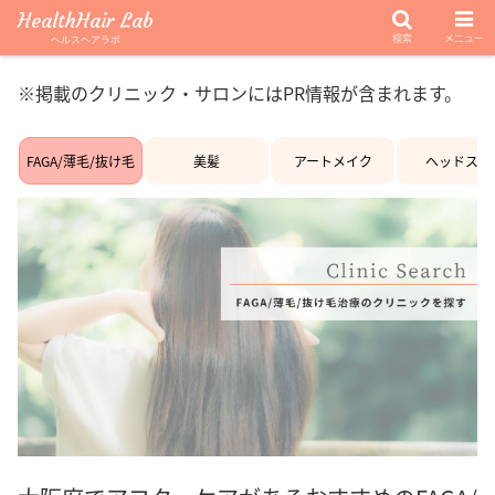
HealthHair Lab
検索
メニュー
ヘルスヘアラボ
※掲載のクリニック・サロンにはPR情報が含まれます。
FAGA/薄毛/抜け毛
美髪
アートメイク
ヘッドスパ