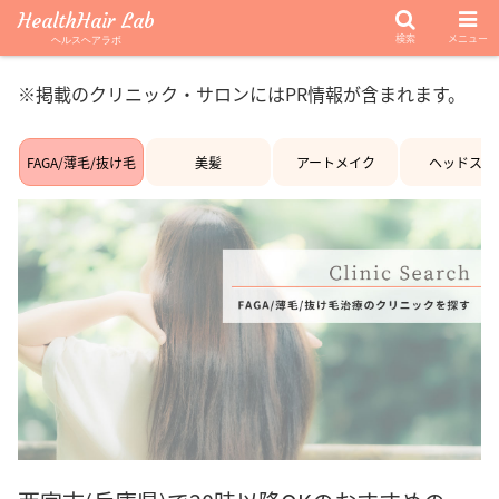
HealthHair Lab
検索
メニュー
ヘルスヘアラボ
※掲載のクリニック・サロンにはPR情報が含まれます。
FAGA/薄毛/抜け毛
美髪
アートメイク
ヘッドスパ