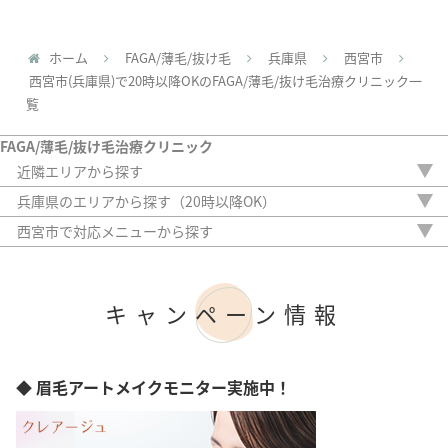
ホーム
FAGA/薄毛/抜け毛
兵庫県
西宮市
西宮市(兵庫県)で20時以降OKのFAGA/薄毛/抜け毛治療クリニック一
覧
FAGA/薄毛/抜け毛治療クリニック
近隣エリアから探す
三重県
兵庫県のエリアから探す（20時以降OK）
滋賀県
神戸市
西宮市で対応メニューから探す
京都府
明石市
内服薬
大阪府
姫路市
外用薬
奈良県
西宮市
注入治療
和歌山県
キャンペーン情報
オリジナル治療
サプリ
植毛
アートメイク
◆ 眉毛アートメイクモニター実施中！
検査