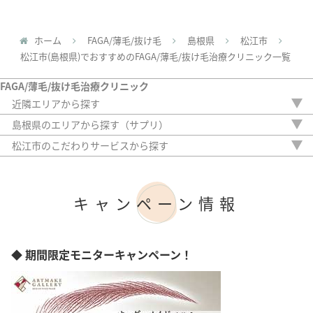
ホーム
FAGA/薄毛/抜け毛
島根県
松江市
松江市(島根県)でおすすめのFAGA/薄毛/抜け毛治療クリニック一覧
FAGA/薄毛/抜け毛治療クリニック
近隣エリアから探す
岡山県
島根県のエリアから探す（サプリ）
広島県
松江市
松江市のこだわりサービスから探す
山口県
駅から徒歩5分以内
徳島県
20時以降OK
香川県
アフターケア
愛媛県
キャンペーン情報
女性専門
高知県
女性スタッフのみ
初診料無料
オンライン診療
◆ 期間限定モニターキャンペーン！