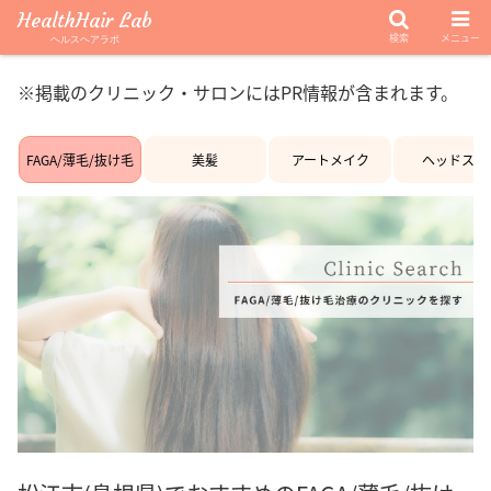
HealthHair Lab
検索
メニュー
ヘルスヘアラボ
※掲載のクリニック・サロンにはPR情報が含まれます。
FAGA/薄毛/抜け毛
美髪
アートメイク
ヘッドスパ