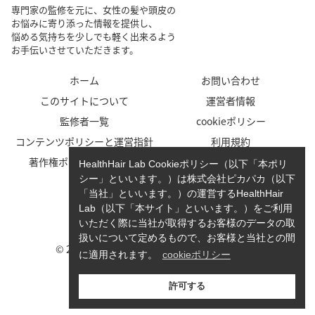
専門家の監修を元に、女性の髪や頭皮の
お悩みに寄り添った情報を提供し、
悩める気持ちを少しでも軽く出来るよう
お手伝いさせていただきます。
ホーム
お問い合わせ
このサイトについて
運営者情報
監修者一覧
cookieポリシー
コンテンツポリシーと運営指針
利用規約
著作権ポリシー/免責事項
プライバシーポリシー
HealthHair Lab Cookieポリシー（以下「本ポリ
シー」といいます。）は株式会社ピカパカ（以下
「当社」といいます。）の運営するHealthHair
Lab（以下「本サイト」といいます。）をご利用
いただく際に当社が取得するお客様のデータの取
扱いについて定めるもので、お客様と当社との間
© 2023-2026 HealthHair Lab ヘルスヘアラボ.
に適用されます。
cookieポリシー
許可する