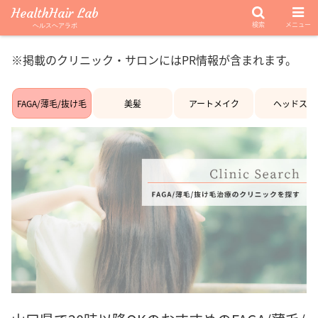
HealthHair Lab
検索
メニュー
ヘルスヘアラボ
※掲載のクリニック・サロンにはPR情報が含まれます。
FAGA/薄毛/抜け毛
美髪
アートメイク
ヘッドスパ