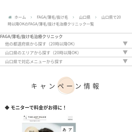
ホーム
FAGA/薄毛/抜け毛
山口県
山口県で20
時以降OKのFAGA/薄毛/抜け毛治療クリニック一覧
FAGA/薄毛/抜け毛治療クリニック
他の都道府県から探す（20時以降OK）
北海道
山口県のエリアから探す（20時以降OK）
青森県
周南市
山口県で対応メニューから探す
岩手県
内服薬
宮城県
外用薬
秋田県
注入治療
山形県
キャンペーン情報
オリジナル治療
福島県
サプリ
茨城県
植毛
栃木県
アートメイク
◆ モニターで料金がお得に！
群馬県
検査
埼玉県
千葉県
東京都
神奈川県