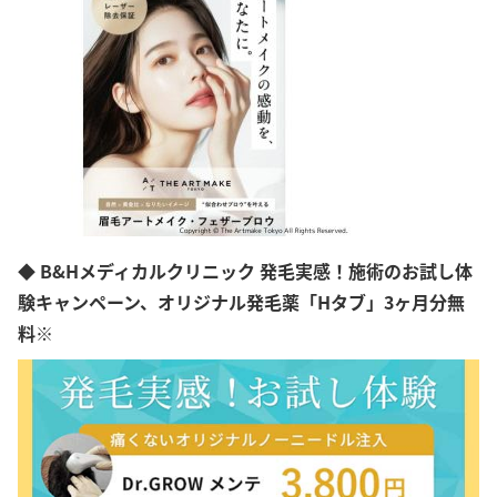
新潟県
富山県
石川県
福井県
山梨県
長野県
岐阜県
静岡県
愛知県
三重県
滋賀県
◆ B&Hメディカルクリニック 発毛実感！施術のお試し体
京都府
験キャンペーン、オリジナル発毛薬「Hタブ」3ヶ月分無
大阪府
兵庫県
料※
奈良県
和歌山県
島根県
岡山県
広島県
徳島県
香川県