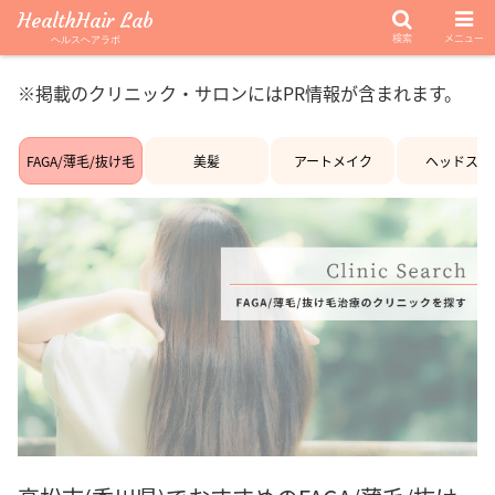
HealthHair Lab
検索
メニュー
ヘルスヘアラボ
※掲載のクリニック・サロンにはPR情報が含まれます。
FAGA/薄毛/抜け毛
美髪
アートメイク
ヘッドスパ