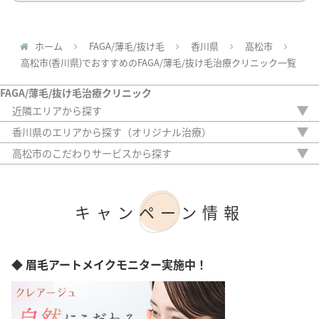
ホーム
FAGA/薄毛/抜け毛
香川県
高松市
高松市(香川県)でおすすめのFAGA/薄毛/抜け毛治療クリニック一覧
FAGA/薄毛/抜け毛治療クリニック
近隣エリアから探す
島根県
香川県のエリアから探す（オリジナル治療）
岡山県
高松市
高松市のこだわりサービスから探す
広島県
駅から徒歩5分以内
山口県
20時以降OK
徳島県
アフターケア
愛媛県
キャンペーン情報
女性専門
高知県
女性スタッフのみ
初診料無料
オンライン診療
◆ 眉毛アートメイクモニター実施中！