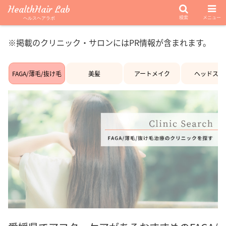
HealthHair Lab
検索
メニュー
ヘルスヘアラボ
※掲載のクリニック・サロンにはPR情報が含まれます。
FAGA/薄毛/抜け毛
美髪
アートメイク
ヘッドスパ