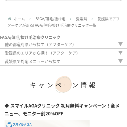
ホーム
FAGA/薄毛/抜け毛
愛媛県
愛媛県でアフ
ターケアがあるFAGA/薄毛/抜け毛治療クリニック一覧
FAGA/薄毛/抜け毛治療クリニック
他の都道府県から探す（アフターケア）
北海道
愛媛県のエリアから探す（アフターケア）
青森県
松山市
愛媛県で対応メニューから探す
岩手県
内服薬
宮城県
外用薬
秋田県
注入治療
山形県
キャンペーン情報
オリジナル治療
福島県
サプリ
茨城県
植毛
栃木県
アートメイク
◆ スマイルAGAクリニック 初月無料キャンペーン！全メ
群馬県
検査
埼玉県
ニュー、モニター割20%OFF
千葉県
東京都