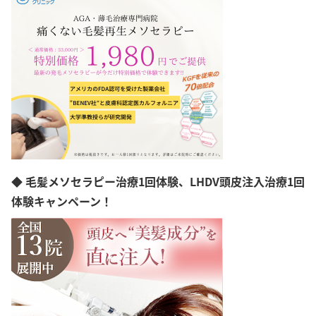
神奈川県
新潟県
富山県
石川県
福井県
山梨県
長野県
岐阜県
静岡県
愛知県
三重県
滋賀県
◆ 毛髪メソセラピー治療1回体験、LHDV頭皮注入治療1回
京都府
大阪府
体験キャンペーン！
兵庫県
奈良県
和歌山県
島根県
岡山県
広島県
山口県
徳島県