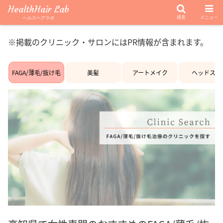
HealthHair Lab
検索
メニュー
ヘルスヘアラボ
※掲載のクリニック・サロンにはPR情報が含まれます。
FAGA/薄毛/抜け毛
美髪
アートメイク
ヘッドスパ