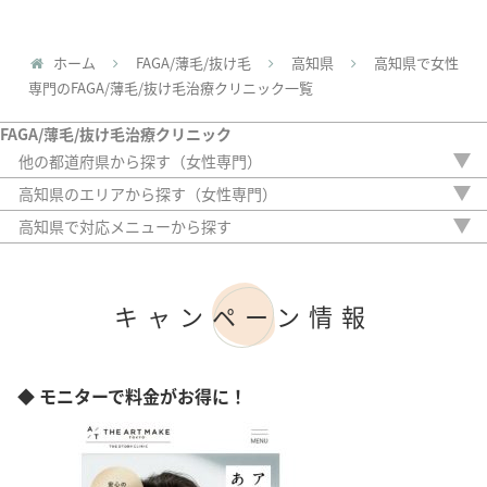
ホーム
FAGA/薄毛/抜け毛
高知県
高知県で女性
専門のFAGA/薄毛/抜け毛治療クリニック一覧
FAGA/薄毛/抜け毛治療クリニック
他の都道府県から探す（女性専門）
北海道
高知県のエリアから探す（女性専門）
青森県
高知市
高知県で対応メニューから探す
岩手県
内服薬
宮城県
外用薬
秋田県
注入治療
山形県
キャンペーン情報
オリジナル治療
福島県
サプリ
茨城県
植毛
栃木県
アートメイク
◆ モニターで料金がお得に！
群馬県
検査
埼玉県
千葉県
東京都
神奈川県