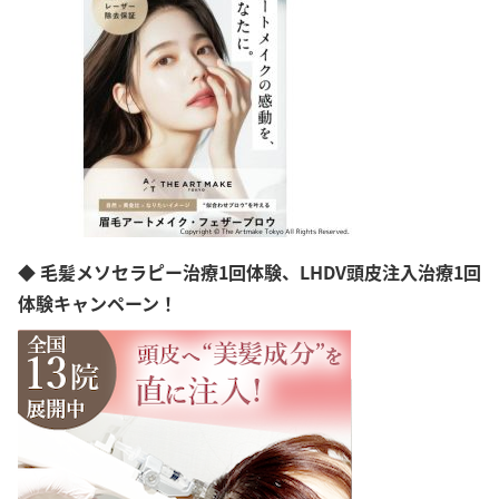
新潟県
富山県
石川県
福井県
山梨県
長野県
岐阜県
静岡県
愛知県
三重県
滋賀県
◆ 毛髪メソセラピー治療1回体験、LHDV頭皮注入治療1回
京都府
体験キャンペーン！
大阪府
兵庫県
奈良県
和歌山県
島根県
岡山県
広島県
山口県
徳島県