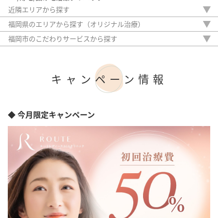
近隣エリアから探す
佐賀県
福岡県のエリアから探す（オリジナル治療）
長崎県
福岡市
福岡市のこだわりサービスから探す
熊本県
北九州市
駅から徒歩5分以内
大分県
久留米市
20時以降OK
宮崎県
アフターケア
鹿児島県
キャンペーン情報
女性専門
沖縄県
女性スタッフのみ
初診料無料
オンライン診療
◆ 今月限定キャンペーン