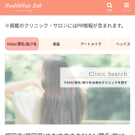
HealthHair Lab
検索
メニュー
ヘルスヘアラボ
※掲載のクリニック・サロンにはPR情報が含まれます。
FAGA/薄毛/抜け毛
美髪
アートメイク
ヘッドスパ