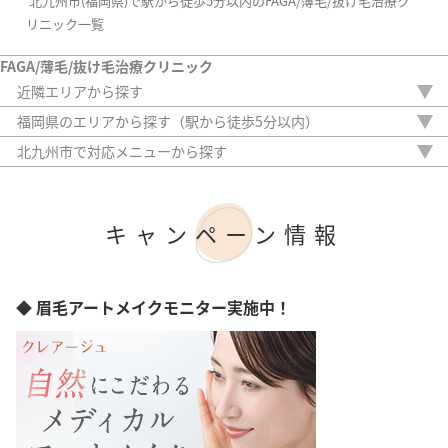
北九州市(福岡県)で駅から徒歩5分以内のFAGA/薄毛/抜け毛治療ク
リニック一覧
FAGA/薄毛/抜け毛治療クリニック
近隣エリアから探す
佐賀県
福岡県のエリアから探す（駅から徒歩5分以内）
長崎県
福岡市
北九州市で対応メニューから探す
熊本県
北九州市
内服薬
大分県
久留米市
外用薬
宮崎県
注入治療
鹿児島県
キャンペーン情報
オリジナル治療
沖縄県
サプリ
植毛
アートメイク
◆ 眉毛アートメイクモニター実施中！
検査