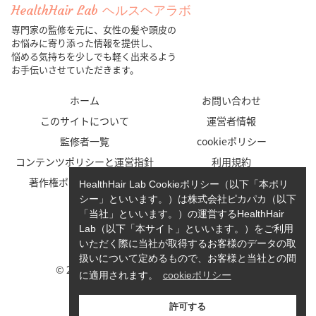
HealthHair Lab ヘルスヘアラボ
専門家の監修を元に、女性の髪や頭皮の
お悩みに寄り添った情報を提供し、
悩める気持ちを少しでも軽く出来るよう
お手伝いさせていただきます。
ホーム
お問い合わせ
このサイトについて
運営者情報
監修者一覧
cookieポリシー
コンテンツポリシーと運営指針
利用規約
著作権ポリシー/免責事項
プライバシーポリシー
HealthHair Lab Cookieポリシー（以下「本ポリ
シー」といいます。）は株式会社ピカパカ（以下
「当社」といいます。）の運営するHealthHair
Lab（以下「本サイト」といいます。）をご利用
いただく際に当社が取得するお客様のデータの取
扱いについて定めるもので、お客様と当社との間
© 2023-2026 HealthHair Lab ヘルスヘアラボ.
に適用されます。
cookieポリシー
許可する