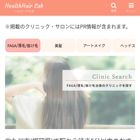
HealthHair Lab
検索
メニュー
ヘルスヘアラボ
※掲載のクリニック・サロンにはPR情報が含まれます。
FAGA/薄毛/抜け毛
美髪
アートメイク
ヘッドスパ