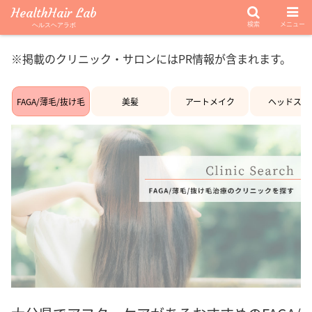
HealthHair Lab
検索
メニュー
ヘルスヘアラボ
※掲載のクリニック・サロンにはPR情報が含まれます。
FAGA/薄毛/抜け毛
美髪
アートメイク
ヘッドスパ