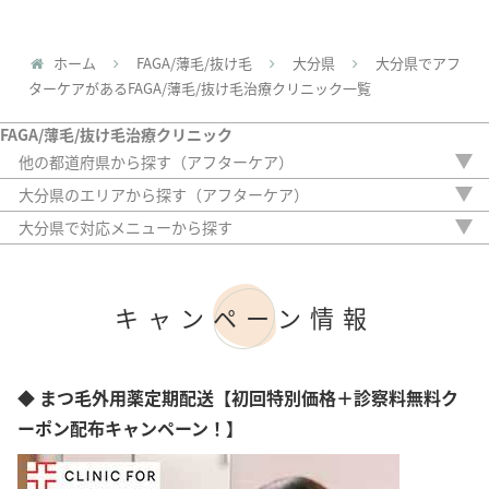
ホーム
FAGA/薄毛/抜け毛
大分県
大分県でアフ
ターケアがあるFAGA/薄毛/抜け毛治療クリニック一覧
FAGA/薄毛/抜け毛治療クリニック
他の都道府県から探す（アフターケア）
北海道
大分県のエリアから探す（アフターケア）
青森県
大分市
大分県で対応メニューから探す
岩手県
内服薬
宮城県
外用薬
秋田県
注入治療
山形県
キャンペーン情報
オリジナル治療
福島県
サプリ
茨城県
植毛
栃木県
アートメイク
◆ まつ毛外用薬定期配送【初回特別価格＋診察料無料ク
群馬県
検査
埼玉県
ーポン配布キャンペーン！】
千葉県
東京都
神奈川県