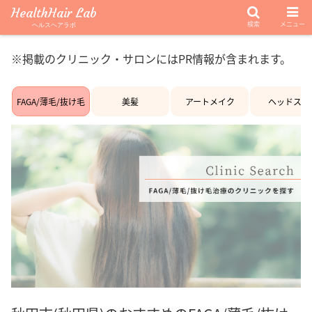
HealthHair Lab
検索
メニュー
ヘルスヘアラボ
※掲載のクリニック・サロンにはPR情報が含まれます。
FAGA/薄毛/抜け毛
美髪
アートメイク
ヘッドスパ