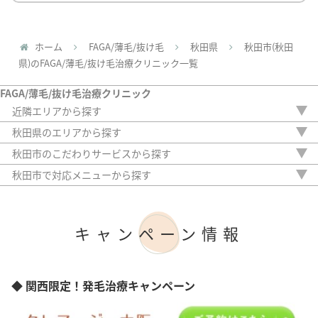
ホーム
FAGA/薄毛/抜け毛
秋田県
秋田市(秋田
県)のFAGA/薄毛/抜け毛治療クリニック一覧
FAGA/薄毛/抜け毛治療クリニック
近隣エリアから探す
北海道
秋田県のエリアから探す
青森県
秋田市
秋田市のこだわりサービスから探す
岩手県
駅から徒歩5分以内
宮城県
秋田市で対応メニューから探す
20時以降OK
山形県
内服薬
アフターケア
福島県
外用薬
女性専門
注入治療
キャンペーン情報
女性スタッフのみ
オリジナル治療
初診料無料
サプリ
オンライン診療
植毛
アートメイク
◆ 関西限定！発毛治療キャンペーン
検査